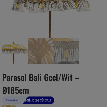
Parasol Bali Geel/Wit –
Ø185cm
€
269,00