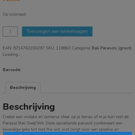
Op voorraad
Parasol
Toevoegen aan winkelwagen
Bali
Geel/Wit
EAN:
8714763350297
SKU:
118863
Categorie:
Bali Parasols (groot)
-
Loading...
Ø185cm
aantal
Barcode
:
Beschrijving
Beschrijving
Creëer een vrolijke en zomerse sfeer op je terras of in je tuin met de
Parasol Bali Geel/Wit. Deze opvallende parasol combineert een
levendige gele tint met fris wit, wat zorgt voor een speelse en