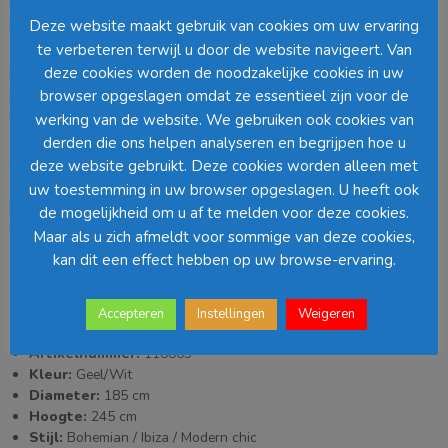
moderne Bali-look. Het stijlvolle ontwerp en de royale afmetingen
maken dit model tot een echte blikvanger.
Deze website maakt gebruik van cookies om uw ervaring
te verbeteren terwijl u door de website navigeert. Van
deze cookies worden de noodzakelijke cookies in uw
Met een diameter van 185 cm en een hoogte van 245 cm biedt deze
parasol optimale bescherming tegen de zon en is hij ideaal voor een
browser opgeslagen omdat ze essentieel zijn voor de
ruime tuintafel. Het soepel lopende hendelmechanisme maakt
werking van de website. We gebruiken ook cookies van
openen en sluiten eenvoudig, zodat je altijd snel kunt genieten van
derden die ons helpen analyseren en begrijpen hoe u
schaduw of zon.
deze website gebruikt. Deze cookies worden alleen met
uw toestemming in uw browser opgeslagen. U heeft ook
Dankzij de stevige constructie behoudt de parasol zijn vorm, zelfs op
de mogelijkheid om u af te melden voor deze cookies.
licht winderige dagen. (Let op: een bijpassende parasolvoet wordt
Maar als u zich afmeldt voor sommige van deze cookies,
apart verkocht voor optimale stabiliteit.)
kan dit een effect hebben op uw browse-ervaring.
Specificaties:
Accepteren
Instellingen
Weigeren
Artikelnummer:
118863
Kleur:
Geel/Wit
Diameter:
185 cm
Hoogte:
245 cm
Stijl:
Bohemian / Ibiza / Modern chic