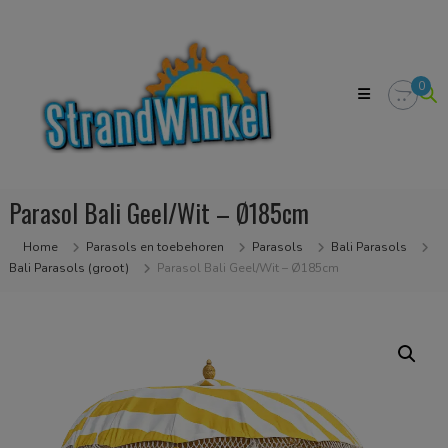
Skip
Strandwinkel.nl
to
Dé
content
online
winkel
0
zodat
u
het
strandgevoel
bij
u
Parasol Bali Geel/Wit – Ø185cm
in
huis
kan
Home
Parasols en toebehoren
Parasols
Bali Parasols
halen
Bali Parasols (groot)
Parasol Bali Geel/Wit – Ø185cm