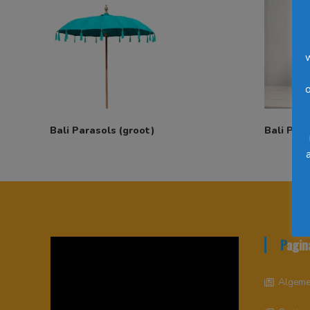
o
Bali Parasols (groot)
Bali Para
Pagin
Videospeler
Algeme