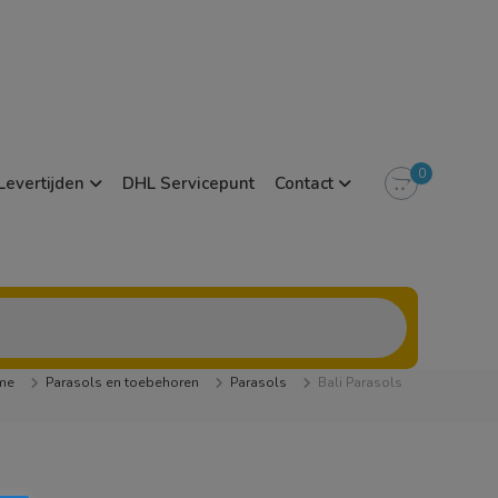
0
Levertijden
DHL Servicepunt
Contact
me
Parasols en toebehoren
Parasols
Bali Parasols