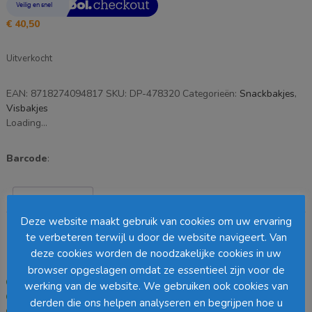
€
40,50
Uitverkocht
EAN:
8718274094817
SKU:
DP-478320
Categorieën:
Snackbakjes
,
Visbakjes
Loading...
Barcode
:
Beschrijving
Deze website maakt gebruik van cookies om uw ervaring
Beschrijving
te verbeteren terwijl u door de website navigeert. Van
deze cookies worden de noodzakelijke cookies in uw
Plus- en minpunten
browser opgeslagen omdat ze essentieel zijn voor de
Home compostable
werking van de website. We gebruiken ook cookies van
Stapelbaar
derden die ons helpen analyseren en begrijpen hoe u
Identieke maatvoering als plastic snackbakje A13