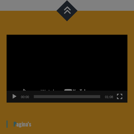
Videospeler
00:00
01:08
Pagina’s