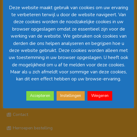
Deze website maakt gebruik van cookies om uw ervaring
te verbeteren terwijl u door de website navigeert. Van
deze cookies worden de noodzakelijke cookies in uw
browser opgeslagen omdat ze essentieel zijn voor de
werking van de website. We gebruiken ook cookies van
derden die ons helpen analyseren en begrijpen hoe u
deze website gebruikt. Deze cookies worden alleen met
uw toestemming in uw browser opgeslagen. U heeft ook
00:00
01:08
de mogelijkheid om u af te melden voor deze cookies.
Maar als u zich afmeldt voor sommige van deze cookies,
kan dit een effect hebben op uw browse-ervaring.
Pagina’s
Accepteren
Instellingen
Weigeren
Algemene Voorwaarden
Contact
Herroepen bestelling