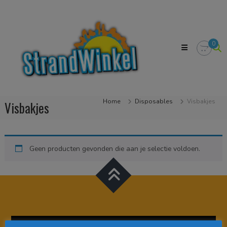
Skip
Strandwinkel.nl
to
Dé
content
online
winkel
0
zodat
u
het
strandgevoel
bij
u
Home
Disposables
Visbakjes
Visbakjes
in
huis
kan
halen
Geen producten gevonden die aan je selectie voldoen.
Videospeler