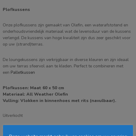
prijs
prijs
was:
is:
Plofkussens
€ 39,95.
€ 32,95.
Onze plofkussens zijn gemaakt van Olefin, een waterafstotend en
onderhoudsvriendelijk materiaal wat de levensduur van de kussens
verlengd. De kussens van hoge kwaliteit zijn dus zeer geschikt voor
op uw (strand)terras.
De loungekussens zijn verkrijgbaar in diverse kleuren en zijn ideaal
om uw terras sfeervol aan te kleden. Perfect te combineren met
een
Palletkussen
Plofkussen: Maat 60 x 50 cm
Materiaal: All Weather Olefin
Vulling: Vlokken in binnenhoes met rits (navulbaar).
Uitverkocht
EAN:
7141042261004
SKU:
Plof-Carbon-Grijs
Categorie: