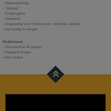
– Weerbestendig
– Slijtvast
– Sneldrogend
– Ademend
– Ongevoelig voor chloorwater, schimmel, vlekken
– Eenvoudig te reinigen
Onderhoud
– Wasmachine 40 graden
– Hangend drogen
– Niet strijken
Videospeler