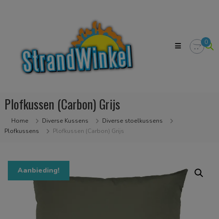
Skip
Strandwinkel.nl
to
Dé
content
online
winkel
0
zodat
u
het
strandgevoel
bij
u
Plofkussen (Carbon) Grijs
in
huis
kan
Home
Diverse Kussens
Diverse stoelkussens
halen
Plofkussens
Plofkussen (Carbon) Grijs
Aanbieding!