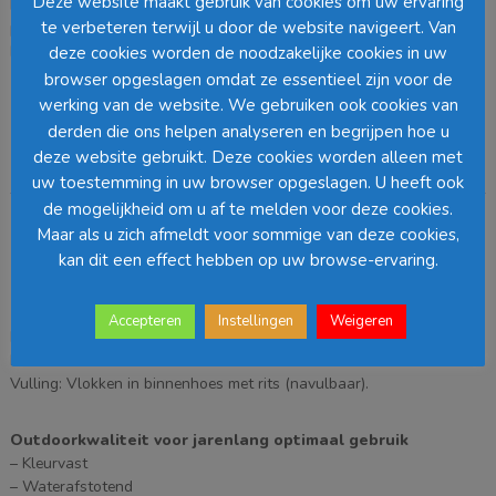
Deze website maakt gebruik van cookies om uw ervaring
Plofkussens
Tags:
horeca
,
kussens
,
loungebank
,
palletmeubels
,
te verbeteren terwijl u door de website navigeert. Van
plofkussens
,
strandwinkel
Loading...
deze cookies worden de noodzakelijke cookies in uw
browser opgeslagen omdat ze essentieel zijn voor de
werking van de website. We gebruiken ook cookies van
Barcode
:
derden die ons helpen analyseren en begrijpen hoe u
deze website gebruikt. Deze cookies worden alleen met
Beschrijving
Aanvullende informatie
uw toestemming in uw browser opgeslagen. U heeft ook
de mogelijkheid om u af te melden voor deze cookies.
Beschrijving
Maar als u zich afmeldt voor sommige van deze cookies,
kan dit een effect hebben op uw browse-ervaring.
Plofkussen
Accepteren
Instellingen
Weigeren
Maat: 60 x 50 cm
Materiaal: All Weather Olefin
Vulling: Vlokken in binnenhoes met rits (navulbaar).
Outdoorkwaliteit voor jarenlang optimaal gebruik
– Kleurvast
– Waterafstotend