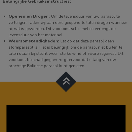
Belangrijke Gebruiksinstructies:
Openen en Drogen:
Om de levensduur van uw parasol te
verlengen, raden wij aan deze geopend te laten drogen wanneer
hij nat is geworden. Dit voorkomt schimmel en verlengt de
levensduur van het materiaal.
Weersomstandigheden:
Let op dat deze parasol geen
stormparasol is. Het is belangrijk om de parasol niet buiten te
laten staan bij slecht weer, sterke wind of zware regenval. Dit
voorkomt beschadiging en zorgt ervoor dat u lang van uw
prachtige Balinese parasol kunt genieten.
Videospeler