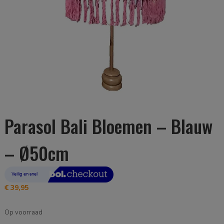
Parasol Bali Bloemen – Blauw
– Ø50cm
€
39,95
Op voorraad