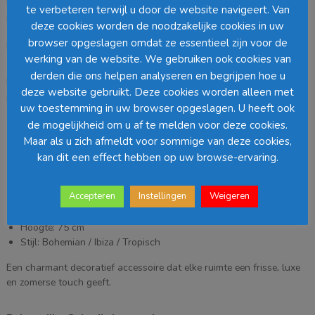
Met een diameter van
50 cm
en een hoogte van
75 cm
is deze mini
te verbeteren terwijl u door de website navigeert. Van
parasol perfect als decoratiestuk op een tafel, dressoir, balie of bij
deze cookies worden de noodzakelijke cookies in uw
een zomerse tafelstyling. Ook ideaal voor bruiloften, tuinfeesten,
browser opgeslagen omdat ze essentieel zijn voor de
beach-events of als sfeervol item in een etalage of horecazaak.
werking van de website. We gebruiken ook cookies van
derden die ons helpen analyseren en begrijpen hoe u
De stevige standaard en verfijnde afwerking maken deze mini
deze website gebruikt. Deze cookies worden alleen met
parasol niet alleen decoratief, maar ook stabiel en praktisch in
uw toestemming in uw browser opgeslagen. U heeft ook
gebruik. Klein van formaat, maar groots in uitstraling.
de mogelijkheid om u af te melden voor deze cookies.
Maar als u zich afmeldt voor sommige van deze cookies,
Specificaties:
kan dit een effect hebben op uw browse-ervaring.
Artikelnummer: 118838
Accepteren
Instellingen
Weigeren
Kleur: Blauw
Diameter: 50 cm
Hoogte: 75 cm
Stijl: Bohemian / Ibiza / Tropisch
Een charmant decoratief accessoire dat elke ruimte een frisse, luxe
en zomerse touch geeft.