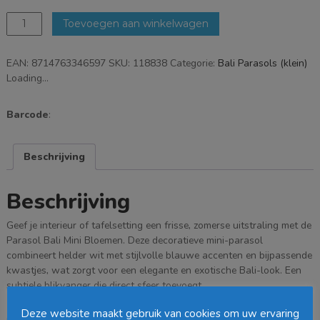
Parasol
Toevoegen aan winkelwagen
Bali
Bloemen
EAN:
8714763346597
SKU:
118838
Categorie:
Bali Parasols (klein)
-
Loading...
Blauw
-
Ø50cm
Barcode
:
aantal
Beschrijving
Beschrijving
Geef je interieur of tafelsetting een frisse, zomerse uitstraling met de
Parasol Bali Mini Bloemen. Deze decoratieve mini-parasol
combineert helder wit met stijlvolle blauwe accenten en bijpassende
kwastjes, wat zorgt voor een elegante en exotische Bali-look. Een
subtiele blikvanger die direct sfeer toevoegt.
Deze website maakt gebruik van cookies om uw ervaring