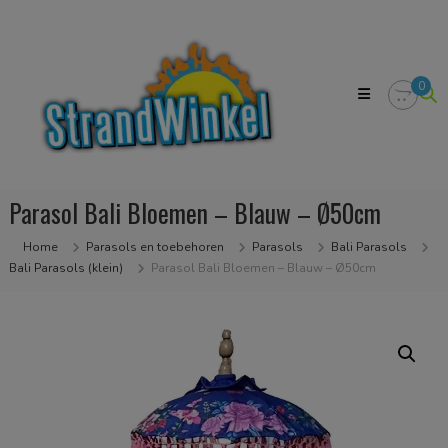
Skip
Strandwinkel.nl
to
Dé
content
online
winkel
0
zodat
u
het
strandgevoel
bij
u
Parasol Bali Bloemen – Blauw – Ø50cm
in
huis
kan
Home
Parasols en toebehoren
Parasols
Bali Parasols
halen
Bali Parasols (klein)
Parasol Bali Bloemen – Blauw – Ø50cm