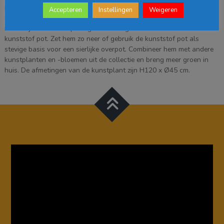
pampasgras, valt op door de zachte, roze pluimen. Daarnaast is het
Accepteren
Instellingen
Weigeren
gras uitgevoerd in verschillende hoogtes en groentinten voor een
natuurlijk effect. Het pluimgras is stevig verankerd in een zwarte
kunststof pot. Zet hem zo neer of gebruik de kunststof pot als
stevige basis voor een sierlijke overpot. Combineer hem met andere
kunstplanten en -bloemen uit de collectie en breng meer groen in
huis. De afmetingen van de kunstplant zijn H120 x Ø45 cm.
Videospeler