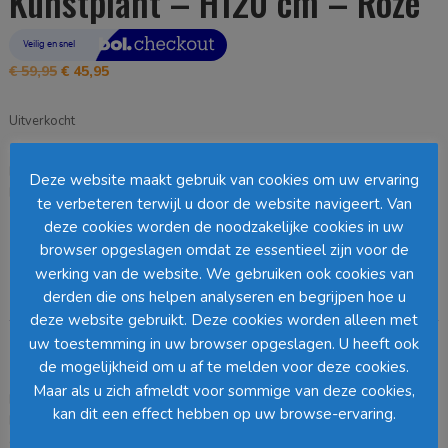
Kunstplant – H120 cm – Roze
Oorspronkelijke
Huidige
€
59,95
€
45,95
prijs
prijs
was:
is:
Uitverkocht
€ 59,95.
€ 45,95.
EAN:
8718861943405
SKU:
1097578
Categorie:
Staande Planten
Deze website maakt gebruik van cookies om uw ervaring
Loading...
te verbeteren terwijl u door de website navigeert. Van
deze cookies worden de noodzakelijke cookies in uw
Barcode
:
browser opgeslagen omdat ze essentieel zijn voor de
werking van de website. We gebruiken ook cookies van
derden die ons helpen analyseren en begrijpen hoe u
Beschrijving
deze website gebruikt. Deze cookies worden alleen met
uw toestemming in uw browser opgeslagen. U heeft ook
Beschrijving
de mogelijkheid om u af te melden voor deze cookies.
Maar als u zich afmeldt voor sommige van deze cookies,
Klaar om zorgeloos te genieten? De kunstplanten van Mica
kan dit een effect hebben op uw browse-ervaring.
Decorations zijn niet van echt te onderscheiden, maar hebben geen
enkel onderhoud nodig. Dit pluimgras, ook wel bekend al