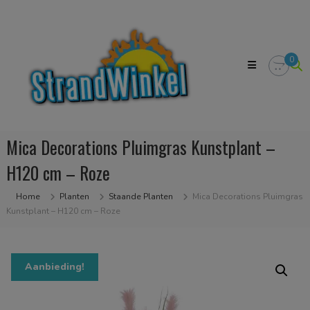
Skip
Strandwinkel.nl
to
Dé
content
online
winkel
0
zodat
u
het
strandgevoel
bij
u
Mica Decorations Pluimgras Kunstplant –
in
huis
H120 cm – Roze
kan
halen
Home
Planten
Staande Planten
Mica Decorations Pluimgras
Kunstplant – H120 cm – Roze
Aanbieding!