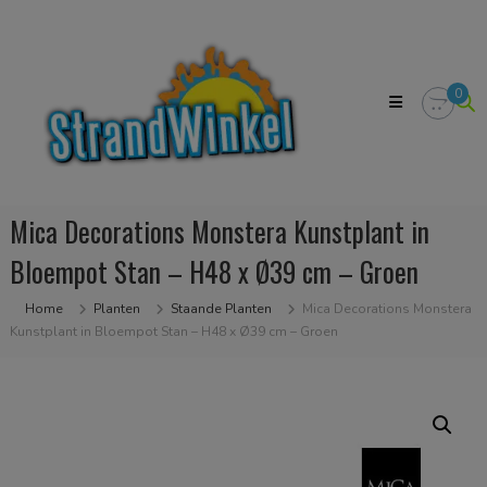
Skip
Strandwinkel.nl
to
Dé
content
online
winkel
0
zodat
u
het
strandgevoel
bij
u
Mica Decorations Monstera Kunstplant in
in
huis
Bloempot Stan – H48 x Ø39 cm – Groen
kan
halen
Home
Planten
Staande Planten
Mica Decorations Monstera
Kunstplant in Bloempot Stan – H48 x Ø39 cm – Groen