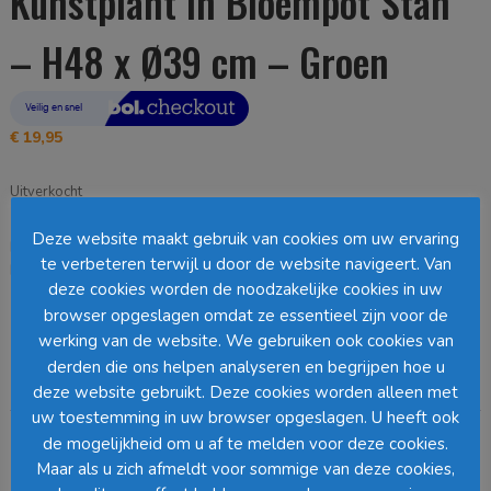
Kunstplant in Bloempot Stan
– H48 x Ø39 cm – Groen
€
19,95
Uitverkocht
Deze website maakt gebruik van cookies om uw ervaring
EAN:
8718861428360
SKU:
1044541
Categorie:
Staande Planten
te verbeteren terwijl u door de website navigeert. Van
Loading...
deze cookies worden de noodzakelijke cookies in uw
browser opgeslagen omdat ze essentieel zijn voor de
Barcode
:
werking van de website. We gebruiken ook cookies van
derden die ons helpen analyseren en begrijpen hoe u
Beschrijving
deze website gebruikt. Deze cookies worden alleen met
uw toestemming in uw browser opgeslagen. U heeft ook
de mogelijkheid om u af te melden voor deze cookies.
Beschrijving
Maar als u zich afmeldt voor sommige van deze cookies,