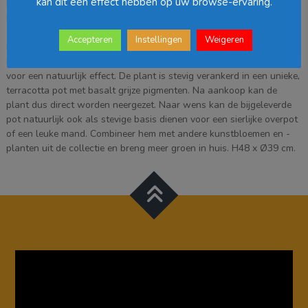
kan dit een effect hebben op uw browse-ervaring.
Klaar om zorgeloos te genieten? De kunstplanten van Mica
Decorations zijn niet van echt te onderscheiden, maar hebben geen
enkel onderhoud nodig. De Monstera staat bekend om de grote
Accepteren
Instellingen
Weigeren
bladeren met gaten en wordt daarom ook wel gatenplant genoemd.
De bladeren zijn uitgevoerd in verschillende maten en groentinten
voor een natuurlijk effect. De plant is stevig verankerd in een unieke,
terracotta pot met basalt grijze pigmenten. Na aankoop kan de
plant dus direct worden neergezet. Naar wens kan de bijgeleverde
pot natuurlijk ook als stevige basis dienen voor een sierlijke overpot
of een leuke mand. Combineer hem met andere kunstbloemen en -
planten uit de collectie en breng meer groen in huis. H48 x Ø39 cm.
Videospeler