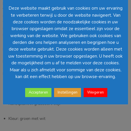
De Eremurus kunstplant van
Mica Decorations
, onderdeel van
In
Deze website maakt gebruik van cookies om uw ervaring
The Mood Collections
, is een opvallende kunstplant met de
te verbeteren terwijl u door de website navigeert. Van
uitstraling van een elegante grassoort. De combinatie van groene
deze cookies worden de noodzakelijke cookies in uw
tinten met subtiele witte accenten geeft de plant een frisse,
natuurlijke look en maakt hem tot een echte blikvanger in het
browser opgeslagen omdat ze essentieel zijn voor de
interieur.
werking van de website. We gebruiken ook cookies van
derden die ons helpen analyseren en begrijpen hoe u
deze website gebruikt. Deze cookies worden alleen met
Dankzij de realistische afwerking geniet je van de sfeer van echt
groen, zonder onderhoud. Met een hoogte van
110 cm
en een
uw toestemming in uw browser opgeslagen. U heeft ook
breedte van
35 cm
is deze Eremurus kunstplant zeer geschikt voor
de mogelijkheid om u af te melden voor deze cookies.
grotere ruimtes, zoals woonkamers, entrees, kantoren of
Maar als u zich afmeldt voor sommige van deze cookies,
horecagelegenheden.
kan dit een effect hebben op uw browse-ervaring.
Productkenmerken:
Accepteren
Instellingen
Weigeren
Kunstplant in grassoort-stijl
Kleur: groen met wit