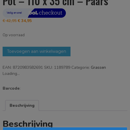
Pot – 110 x 35 cm – Paars
Oorspronkelijke
Huidige
€
42,95
€
34,95
prijs
prijs
was:
is:
Op voorraad
€ 42,95.
€ 34,95.
Mica
Toevoegen aan winkelwagen
Decorations
Eremurus
EAN:
8720983582691
SKU:
1189789
Categorie:
Grassen
in
Loading...
Pot
-
110
Barcode
:
x
35
cm
Beschrijving
-
Paars
Beschrijving
aantal