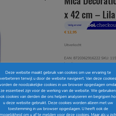
Mica Decorati
x 42 cm – Lila
€
12,95
Uitverkocht
EAN:
8720362916222
SKU:
11
Loading...
Deze website maakt gebruik van cookies om uw ervaring te
Barcode
:
verbeteren terwijl u door de website navigeert. Van deze cookie
worden de noodzakelijke cookies in uw browser opgeslagen omda
10% korting vanaf 2 stuk
ze essentieel zijn voor de werking van de website. We gebruiken
ok cookies van derden die ons helpen analyseren en begrijpen h
u deze website gebruikt. Deze cookies worden alleen met uw
toestemming in uw browser opgeslagen. U heeft ook de
mogelijkheid om u af te melden voor deze cookies. Maar als u zic