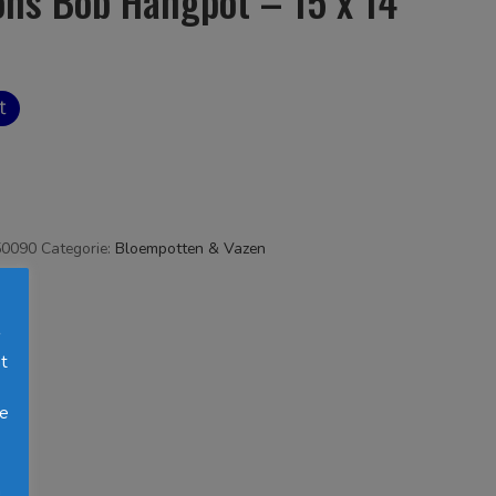
ons Bob Hangpot – 15 x 14
50090
Categorie:
Bloempotten & Vazen
s
t
s
oe
h