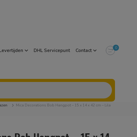
0
Levertijden
DHL Servicepunt
Contact
azen
Mica Decorations Bob Hangpot – 15 x 14 x 42 cm – Lila