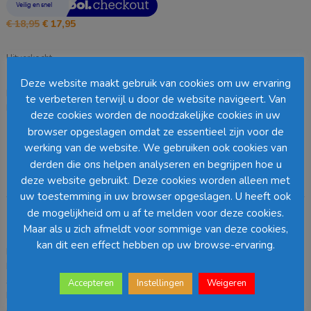
Oorspronkelijke
Huidige
€
18,95
€
17,95
prijs
prijs
was:
is:
Uitverkocht
€ 18,95.
€ 17,95.
Deze website maakt gebruik van cookies om uw ervaring
EAN:
8718861656732
SKU:
1068036
Categorie:
Efteling miniaturen
te verbeteren terwijl u door de website navigeert. Van
Loading...
deze cookies worden de noodzakelijke cookies in uw
browser opgeslagen omdat ze essentieel zijn voor de
Barcode
:
werking van de website. We gebruiken ook cookies van
derden die ons helpen analyseren en begrijpen hoe u
deze website gebruikt. Deze cookies worden alleen met
Beschrijving
uw toestemming in uw browser opgeslagen. U heeft ook
de mogelijkheid om u af te melden voor deze cookies.
Beschrijving
Maar als u zich afmeldt voor sommige van deze cookies,
kan dit een effect hebben op uw browse-ervaring.
De Efteling is een wonderbaarlijke wereld waar sprookjes tot leven
komen. Nu kan je hier ook thuis van genieten. Maak jouw
sprookjesbos compleet met Efteling Pardoes uit de collectie van
Accepteren
Instellingen
Weigeren
Luville. De Efteling Pardijnis tot in detail nagemaakt en lijkt precies
op degene die in de Efteling te vinden is. Wat een gezellig geheel! De