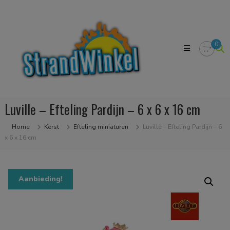
Skip
Strandwinkel.nl
to
Dé
content
online
winkel
0
zodat
u
het
strandgevoel
bij
u
Luville – Efteling Pardijn – 6 x 6 x 16 cm
in
huis
kan
Home
Kerst
Efteling miniaturen
Luville – Efteling Pardijn – 6
halen
x 6 x 16 cm
Aanbieding!