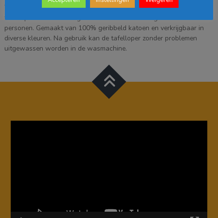
Tafelen wordt gezelliger met een mooie Tivoli tafelloper. Deze
tafelloper is 150 cm lang en 45 cm breed en dus geschikt voor twee
personen. Gemaakt van 100% geribbeld katoen en verkrijgbaar in
diverse kleuren. Na gebruik kan de tafelloper zonder problemen
uitgewassen worden in de wasmachine.
Videospeler