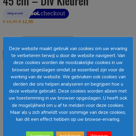
45 cm – Div Kleuren
Oorspronkelijke
Huidige
€
15,95
€
12,95
prijs
prijs
was:
is:
Kleur
€ 15,95.
€ 12,95.
Deze website maakt gebruik van cookies om uw ervaring
In
Toevoegen aan winkelwagen
te verbeteren terwijl u door de website navigeert. Van
The
deze cookies worden de noodzakelijke cookies in uw
Mood
browser opgeslagen omdat ze essentieel zijn voor de
SKU:
N/B
Categorie:
Tafellopers
Tivoli
werking van de website. We gebruiken ook cookies van
Loading...
Loper
derden die ons helpen analyseren en begrijpen hoe u
150
deze website gebruikt. Deze cookies worden alleen met
x
Barcode
:
45
uw toestemming in uw browser opgeslagen. U heeft ook
cm
de mogelijkheid om u af te melden voor deze cookies.
-
Beschrijving
Aanvullende informatie
Maar als u zich afmeldt voor sommige van deze cookies,
Div
kan dit een effect hebben op uw browse-ervaring.
Kleuren
Beschrijving
aantal
Accepteren
Instellingen
Weigeren