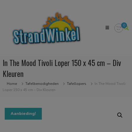
Skip
Strandwinkel.nl
to
Dé
content
online
winkel
0
zodat
u
het
strandgevoel
bij
u
In The Mood Tivoli Loper 150 x 45 cm – Div
in
huis
Kleuren
kan
halen
Home
Tafelbenodigheden
Tafellopers
In The Mood Tivoli
Loper 150 x 45 cm – Div Kleuren
Aanbieding!