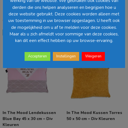
Zonder Vulling – Div Kleuren
werking van de website. We gebruiken ook cookies van
Kleuren
derden die ons helpen analyseren en begrijpen hoe u
deze website gebruikt. Deze cookies worden alleen met
Oorspronkelijke
Huidige
€
28,50
€
19,50
uw toestemming in uw browser opgeslagen. U heeft ook
Oorspronkelijke
Huidige
€
23,50
€
4,00
prijs
prijs
prijs
prijs
de mogelijkheid om u af te melden voor deze cookies.
Dit
Dit
was:
is:
Opties selecteren
was:
is:
Opties selecteren
Maar als u zich afmeldt voor sommige van deze cookies,
product
product
€ 28,50.
€ 19,50.
€ 23,50.
€ 4,00.
heeft
kan dit een effect hebben op uw browse-ervaring.
heeft
meerdere
meerdere
variaties.
variaties.
Accepteren
Instellingen
Weigeren
Deze
Deze
optie
optie
kan
kan
gekozen
gekozen
worden
worden
op
op
de
de
productpagina
productpagina
In The Mood Lendekussen
In The Mood Kussen Torres
Blue Bay 45 x 30 cm – Div
50 x 50 cm – Div Kleuren
Kleuren