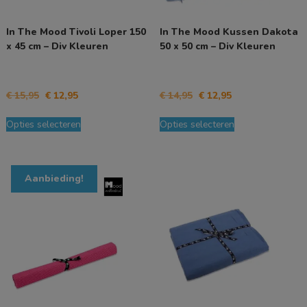
productpagina
productpagina
In The Mood Tivoli Loper 150
In The Mood Kussen Dakota
x 45 cm – Div Kleuren
50 x 50 cm – Div Kleuren
Oorspronkelijke
Huidige
Oorspronkelijke
Huidige
€
15,95
€
12,95
€
14,95
€
12,95
prijs
prijs
prijs
prijs
Dit
Dit
was:
is:
was:
is:
Opties selecteren
Opties selecteren
product
product
€ 15,95.
€ 12,95.
€ 14,95.
€ 12,95.
heeft
heeft
meerdere
meerdere
variaties.
variaties.
Aanbieding!
Deze
Deze
optie
optie
kan
kan
gekozen
gekozen
worden
worden
op
op
de
de
productpagina
productpagina