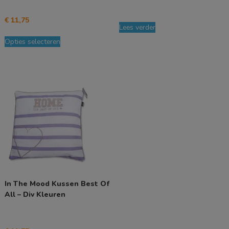
€
11,75
Lees verder
Dit
Opties selecteren
product
heeft
meerdere
variaties.
Deze
optie
kan
gekozen
worden
op
de
productpagina
In The Mood Kussen Best Of
All – Div Kleuren