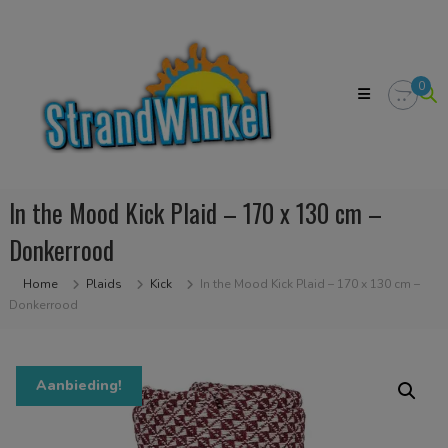
Skip
Strandwinkel.nl
to
Dé
content
online
winkel
0
zodat
u
het
strandgevoel
bij
u
In the Mood Kick Plaid – 170 x 130 cm –
in
huis
Donkerrood
kan
halen
Home
Plaids
Kick
In the Mood Kick Plaid – 170 x 130 cm –
Donkerrood
Aanbieding!