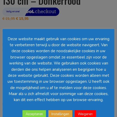
130 cm – Donkerrood
Oorspronkelijke
Huidige
€
21,95
€
15,95
prijs
prijs
was:
is:
Uitverkocht
€ 21,95.
€ 15,95.
Deze website maakt gebruik van cookies om uw ervaring
te verbeteren terwijl u door de website navigeert. Van
EAN:
8720362321019
SKU:
1132672
Categorie:
Kick
Loading...
deze cookies worden de noodzakelijke cookies in uw
browser opgeslagen omdat ze essentieel zijn voor de
werking van de website. We gebruiken ook cookies van
Barcode
:
derden die ons helpen analyseren en begrijpen hoe u
deze website gebruikt. Deze cookies worden alleen met
Beschrijving
uw toestemming in uw browser opgeslagen. U heeft ook
de mogelijkheid om u af te melden voor deze cookies.
Beschrijving
Maar als u zich afmeldt voor sommige van deze cookies,
kan dit een effect hebben op uw browse-ervaring.
Houd jezelf warm tijdens de koude winterdagen met deze
donkerrode plaid van In the Mood. De plaid is gemaakt van
Accepteren
Instellingen
Weigeren
gerecyled katoen en voelt daardoor heerlijk zacht en glad aan. Het