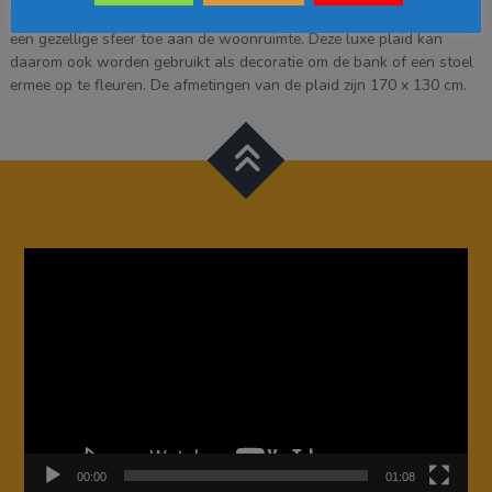
ruitjesmotief zorgt ervoor dat het er extra feestelijk uitziet en voegt
een gezellige sfeer toe aan de woonruimte. Deze luxe plaid kan
daarom ook worden gebruikt als decoratie om de bank of een stoel
ermee op te fleuren. De afmetingen van de plaid zijn 170 x 130 cm.
Videospeler
00:00
01:08