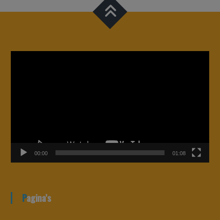
Videospeler
00:00
01:08
Pagina’s