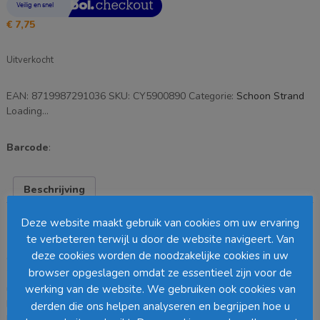
€
7,75
Uitverkocht
EAN:
8719987291036
SKU:
CY5900890
Categorie:
Schoon Strand
Loading...
Barcode
:
Beschrijving
Deze website maakt gebruik van cookies om uw ervaring
Beschrijving
te verbeteren terwijl u door de website navigeert. Van
deze cookies worden de noodzakelijke cookies in uw
Ontdek het gemak van deze veelzijdige grijparm met een lengte van
browser opgeslagen omdat ze essentieel zijn voor de
76 cm, vervaardigd uit hoogwaardig kunststof en aluminium en is
uitgevoerd in een stijlvolle grijze tint. Of je nu op zoek bent naar een
werking van de website. We gebruiken ook cookies van
handig hulpmiddel voor dagelijkse taken of een assistent bij het
derden die ons helpen analyseren en begrijpen hoe u
bereiken van moeilijk toegankelijke plaatsen, deze grijparm biedt de