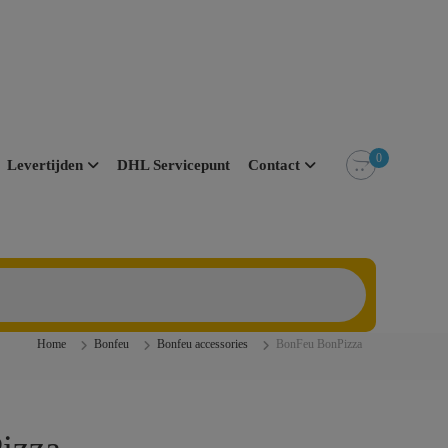
0
Levertijden
DHL Servicepunt
Contact
Home
Bonfeu
Bonfeu accessories
BonFeu BonPizza