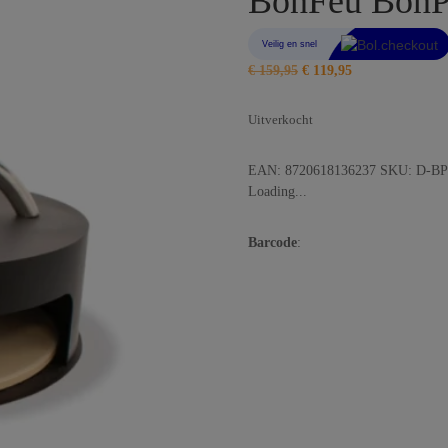
BonFeu BonP
Oorspronkelijke
Huidige
€
159,95
€
119,95
prijs
prijs
was:
is:
Uitverkocht
€ 159,95.
€ 119,95.
EAN:
8720618136237
SKU:
D-B
Loading...
Barcode
: