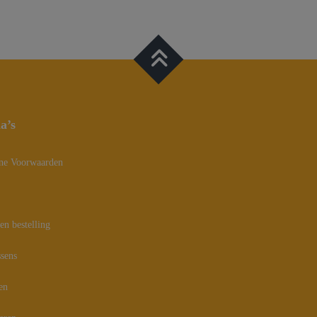
na’s
ne Voorwaarden
en bestelling
sens
en