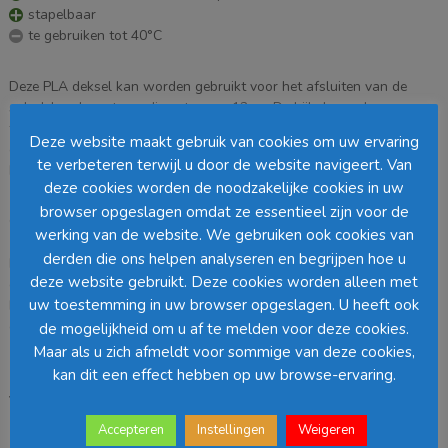
stapelbaar
te gebruiken tot 40°C
Deze PLA deksel kan worden gebruikt voor het afsluiten van de
saladebowls met een diameter van 12cm. De bijbehorende
foodbowls zijn te vinden in de verwante artikelen, deze zijn in
Deze website maakt gebruik van cookies om uw ervaring
combinatie met de deksel uitstekend te gebruiken voor takeaway en
te verbeteren terwijl u door de website navigeert. Van
bezorging.
deze cookies worden de noodzakelijke cookies in uw
browser opgeslagen omdat ze essentieel zijn voor de
Onze biologisch afbreekbare deksels zijn gemaakt van PLA
werking van de website. We gebruiken ook cookies van
(maiszetmeel) verkregen uit mais. Dit snel groeiende gewas dient als
derden die ons helpen analyseren en begrijpen hoe u
hernieuwbare grondstof voor de productie van onze drinkbekers en
deze website gebruikt. Deze cookies worden alleen met
deksels. De deksels zijn gecertificeerd volgens de Europese norm
uw toestemming in uw browser opgeslagen. U heeft ook
EN13432 welke staat voor industriële composteerbaarheid, ze zijn
dan ook voorzien van het OK compost en kiemplant logo.
de mogelijkheid om u af te melden voor deze cookies.
Maar als u zich afmeldt voor sommige van deze cookies,
kan dit een effect hebben op uw browse-ervaring.
Let op: deze deksel is geschikt voor koude toepassingen
tot zo’n 40°C.
Accepteren
Instellingen
Weigeren