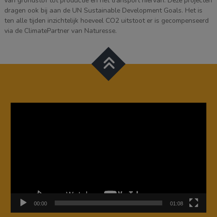
van grondstof tot productie en het transport hiervan. Deze projecten
dragen ook bij aan de UN Sustainable Development Goals. Het is
ten alle tijden inzichtelijk hoeveel CO2 uitstoot er is gecompenseerd
via de ClimatePartner van Naturesse.
Videospeler
00:00
01:08