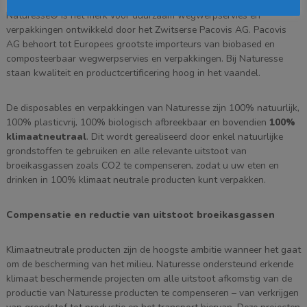
Naturesse product
Naturesse® is hét merk voor duurzaam wegwerpservies en
verpakkingen ontwikkeld door het Zwitserse Pacovis AG. Pacovis
AG behoort tot Europees grootste importeurs van biobased en
composteerbaar wegwerpservies en verpakkingen. Bij Naturesse
staan kwaliteit en productcertificering hoog in het vaandel.
De disposables en verpakkingen van Naturesse zijn 100% natuurlijk,
100% plasticvrij, 100% biologisch afbreekbaar en bovendien
100%
klimaatneutraal
. Dit wordt gerealiseerd door enkel natuurlijke
grondstoffen te gebruiken en alle relevante uitstoot van
broeikasgassen zoals CO2 te compenseren, zodat u uw eten en
drinken in 100% klimaat neutrale producten kunt verpakken.
Compensatie en reductie van uitstoot broeikasgassen
Klimaatneutrale producten zijn de hoogste ambitie wanneer het gaat
om de bescherming van het milieu. Naturesse ondersteund erkende
klimaat beschermende projecten om alle uitstoot afkomstig van de
productie van Naturesse producten te compenseren – van verkrijgen