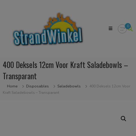
Skip
Strandwinkel.nl
to
Dé
content
online
winkel
0
zodat
u
het
strandgevoel
bij
u
400 Deksels 12cm Voor Kraft Saladebowls –
in
huis
Transparant
kan
halen
Home
Disposables
Saladebowls
400 Deksels 12cm Voor
Kraft Saladebowls – Transparant