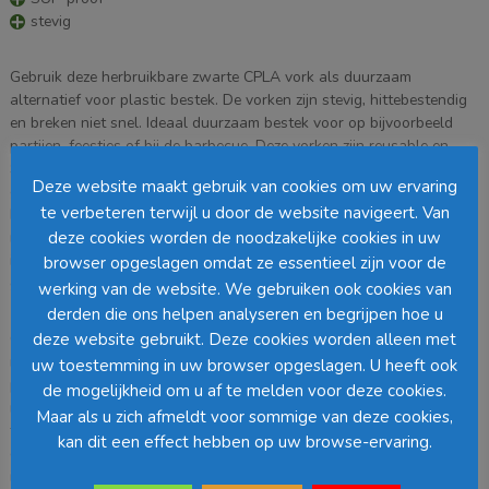
stevig
Gebruik deze herbruikbare zwarte CPLA vork als duurzaam
alternatief voor plastic bestek. De vorken zijn stevig, hittebestendig
en breken niet snel. Ideaal duurzaam bestek voor op bijvoorbeeld
partijen, feestjes of bij de barbecue. Deze vorken zijn reusable en
SUP-proof. Het bestek is door onze partner Naturesse opnieuw
Deze website maakt gebruik van cookies om uw ervaring
geintroduceerd als herbruikbaar en voldoet aan de Europese norm
te verbeteren terwijl u door de website navigeert. Van
DIN EN 12875; “Bestandheid van huishoudelijke artikelen tegen
machinaal wassen”. Hierdoor is het bestek meer dan 20x afwasbaar
deze cookies worden de noodzakelijke cookies in uw
in de vaatwasser op 70°C. Het bestek kan dus meermaals worden
browser opgeslagen omdat ze essentieel zijn voor de
gebruikt.
werking van de website. We gebruiken ook cookies van
derden die ons helpen analyseren en begrijpen hoe u
CPLA servies wordt gemaakt van planten zoals suikerriet, suikerbiet,
deze website gebruikt. Deze cookies worden alleen met
mais en cassavewortel. Door fermentatie van ruwe suikers uit deze
uw toestemming in uw browser opgeslagen. U heeft ook
planten ontstaan er melkzuur moleculen. Na polymerisatie van de
de mogelijkheid om u af te melden voor deze cookies.
melkzuur moleculen ontstaat er PLA. Door PLA tijdens de productie
Maar als u zich afmeldt voor sommige van deze cookies,
te verhitten kristalliseert het materiaal en ontstaat er CPLA. CPLA is
kan dit een effect hebben op uw browse-ervaring.
een natuurlijk alternatief voor plastic en is gecertificeerd voor
industriele composteerbaarheid volgens de Europese norm