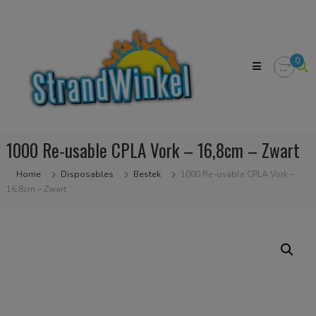
Skip
Strandwinkel.nl
to
Dé
content
online
winkel
0
zodat
u
het
strandgevoel
bij
u
1000 Re-usable CPLA Vork – 16,8cm – Zwart
in
huis
kan
Home
Disposables
Bestek
1000 Re-usable CPLA Vork –
halen
16,8cm – Zwart