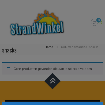
Skip
Strandwinkel.nl
to
Dé
content
online
winkel
0
zodat
u
het
strandgevoel
bij
u
Home
Producten getagged “snacks”
snacks
in
huis
kan
halen
Geen producten gevonden die aan je selectie voldoen.
Videospeler