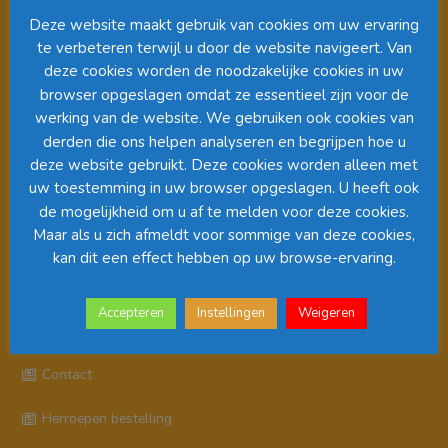
Deze website maakt gebruik van cookies om uw ervaring
te verbeteren terwijl u door de website navigeert. Van
deze cookies worden de noodzakelijke cookies in uw
browser opgeslagen omdat ze essentieel zijn voor de
werking van de website. We gebruiken ook cookies van
derden die ons helpen analyseren en begrijpen hoe u
deze website gebruikt. Deze cookies worden alleen met
uw toestemming in uw browser opgeslagen. U heeft ook
00:00
01:08
de mogelijkheid om u af te melden voor deze cookies.
Maar als u zich afmeldt voor sommige van deze cookies,
kan dit een effect hebben op uw browse-ervaring.
Pagina’s
Accepteren
Instellingen
Weigeren
Algemene Voorwaarden
Contact
Herroepen bestelling