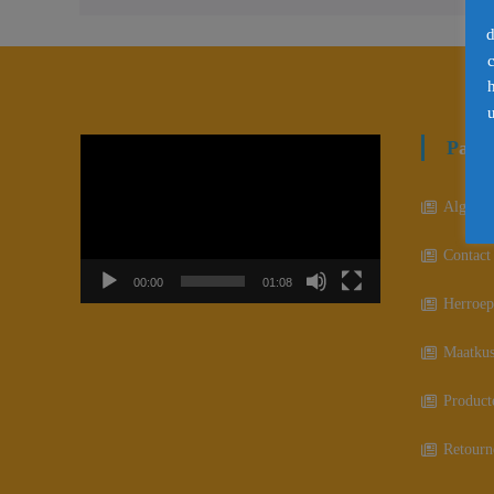
d
u
Videospeler
Pagi
Algeme
Contact
00:00
01:08
Herroep
Maatkus
Product
Retourn