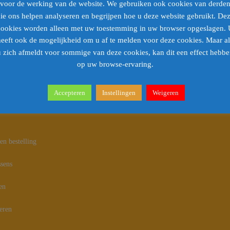
voor de werking van de website. We gebruiken ook cookies van derde
ie ons helpen analyseren en begrijpen hoe u deze website gebruikt. De
cookies worden alleen met uw toestemming in uw browser opgeslagen. 
heeft ook de mogelijkheid om u af te melden voor deze cookies. Maar al
 zich afmeldt voor sommige van deze cookies, kan dit een effect hebb
op uw browse-ervaring.
na’s
Accepteren
Instellingen
Weigeren
ne Voorwaarden
en bestelling
sens
en
eren