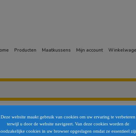
ome
Producten
Maatkussens
Mijn account
Winkelwag
Deze website maakt gebruik van cookies om uw ervaring te verbeteren
terwijl u door de website navigeert. Van deze cookies worden de
noodzakelijke cookies in uw browser opgeslagen omdat ze essentieel zij