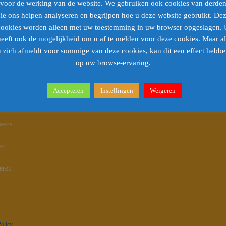
voor de werking van de website. We gebruiken ook cookies van derde
ie ons helpen analyseren en begrijpen hoe u deze website gebruikt. De
cookies worden alleen met uw toestemming in uw browser opgeslagen. 
na’s
heeft ook de mogelijkheid om u af te melden voor deze cookies. Maar al
 zich afmeldt voor sommige van deze cookies, kan dit een effect hebb
ne Voorwaarden
op uw browse-ervaring.
Accepteren
Instellingen
Weigeren
en bestelling
sens
en
eren
Policy