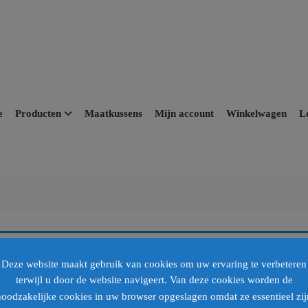
e
Producten
Maatkussens
Mijn account
Winkelwagen
L
Deze website maakt gebruik van cookies om uw ervaring te verbeteren
terwijl u door de website navigeert. Van deze cookies worden de
noodzakelijke cookies in uw browser opgeslagen omdat ze essentieel zij