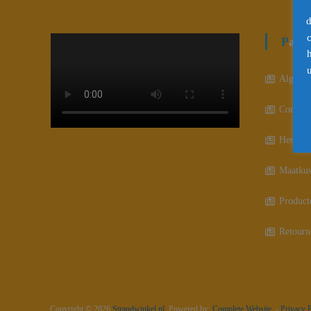
d
Pagi
u
Algeme
Contact
Herroep
Maatkus
Product
Retourn
Copyright © 2026
Strandwinkel.nl
Powered by:
Complete Website
-
Privacy 