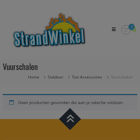
Skip
Strandwinkel.nl
to
Dé
content
online
winkel
0
zodat
u
het
strandgevoel
bij
u
Vuurschalen
in
huis
kan
Home
Outdoor
Tuin Accessoires
Vuurschalen
halen
Geen producten gevonden die aan je selectie voldoen.