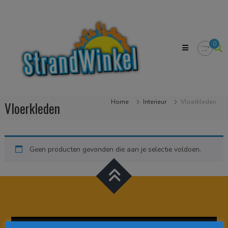
Skip
Strandwinkel.nl
to
Dé
content
online
winkel
0
zodat
u
het
strandgevoel
bij
u
Home
Interieur
Vloerkleden
Vloerkleden
in
huis
kan
halen
Geen producten gevonden die aan je selectie voldoen.
Videospeler