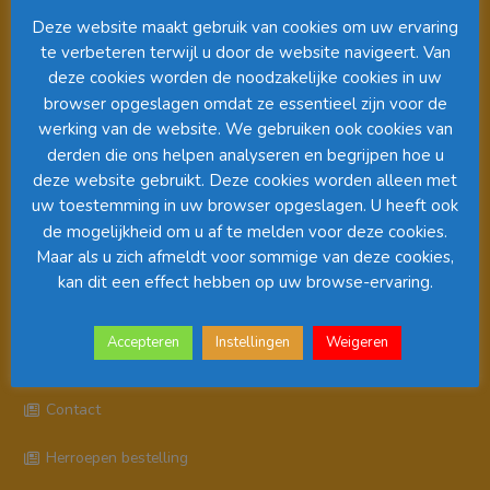
Deze website maakt gebruik van cookies om uw ervaring
te verbeteren terwijl u door de website navigeert. Van
deze cookies worden de noodzakelijke cookies in uw
browser opgeslagen omdat ze essentieel zijn voor de
werking van de website. We gebruiken ook cookies van
derden die ons helpen analyseren en begrijpen hoe u
deze website gebruikt. Deze cookies worden alleen met
uw toestemming in uw browser opgeslagen. U heeft ook
00:00
01:08
de mogelijkheid om u af te melden voor deze cookies.
Maar als u zich afmeldt voor sommige van deze cookies,
kan dit een effect hebben op uw browse-ervaring.
Pagina’s
Accepteren
Instellingen
Weigeren
Algemene Voorwaarden
Contact
Herroepen bestelling