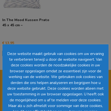
In The Mood Kussen Prato
45 x 45 cm –
€
13,95
Dit
Opties selecteren
Deze website maakt gebruik van cookies om uw ervaring
product
te verbeteren terwijl u door de website navigeert. Van
heeft
deze cookies worden de noodzakelijke cookies in uw
meerdere
variaties.
browser opgeslagen omdat ze essentieel zijn voor de
Deze
werking van de website. We gebruiken ook cookies van
optie
derden die ons helpen analyseren en begrijpen hoe u
kan
deze website gebruikt. Deze cookies worden alleen met
gekozen
Videospeler
uw toestemming in uw browser opgeslagen. U heeft ook
worden
de mogelijkheid om u af te melden voor deze cookies.
op
Maar als u zich afmeldt voor sommige van deze cookies,
de