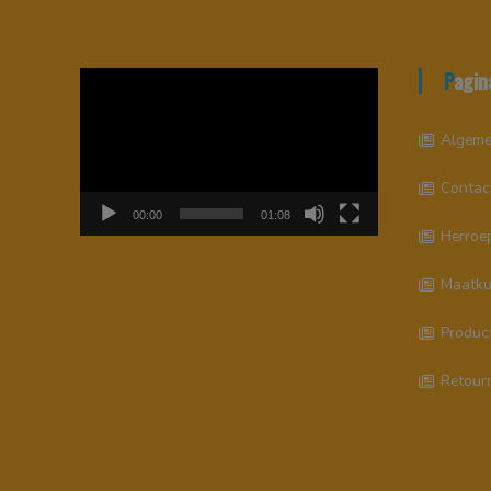
Pagin
Videospeler
Algeme
Contac
00:00
01:08
Herroep
Maatku
Produc
Retour