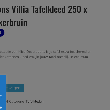
ns Villia Tafelkleed 250 x
kerbruin
 collectie van Mica Decorations is je tafel extra beschermd en
 Het katoenen kleed vrolijkt jouw tafel namelijk in een mum
winkelwagen
s
t
19244
Categorie:
Tafelkleden
oe