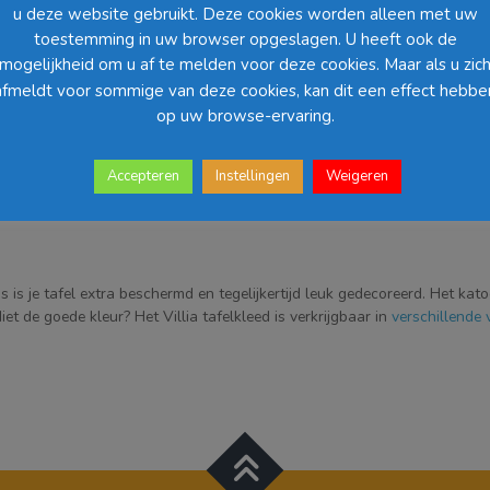
x
u deze website gebruikt. Deze cookies worden alleen met uw
140
toestemming in uw browser opgeslagen. U heeft ook de
Barcode
:
cm
mogelijkheid om u af te melden voor deze cookies. Maar als u zic
-
afmeldt voor sommige van deze cookies, kan dit een effect hebbe
Donkerbruin
op uw browse-ervaring.
aantal
Accepteren
Instellingen
Weigeren
ns is je tafel extra beschermd en tegelijkertijd leuk gedecoreerd. Het kat
et de goede kleur? Het Villia tafelkleed is verkrijgbaar in
verschillende 