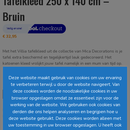
Tafelkleed 250 x 140 cm –
Bruin
€
32,95
Met het Villia tafelkleed uit de collectie van Mica Decorations is je
tafel extra beschermd en tegelijkertijd leuk gedecoreerd. Het
katoenen kleed vrolijkt jouw tafel namelijk in een mum van tijd op.
Deze website maakt gebruik van cookies om uw ervaring
Op voorraad
te verbeteren terwijl u door de website navigeert. Van
deze cookies worden de noodzakelijke cookies in uw
Mica
Toevoegen aan winkelwagen
browser opgeslagen omdat ze essentieel zijn voor de
Decorations
Villia
werking van de website. We gebruiken ook cookies van
EAN:
8720362117599
SKU:
1114217
Categorie:
Tafelkleden
Tafelkleed
derden die ons helpen analyseren en begrijpen hoe u
Loading...
250
deze website gebruikt. Deze cookies worden alleen met
x
uw toestemming in uw browser opgeslagen. U heeft ook
140