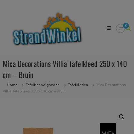
Skip
Strandwinkel.nl
to
Dé
content
online
winkel
0
zodat
u
het
strandgevoel
bij
u
Mica Decorations Villia Tafelkleed 250 x 140
in
huis
cm – Bruin
kan
halen
Home
Tafelbenodigheden
Tafelkleden
Mica Decorations
Villia Tafelkleed 250 x 140 cm – Bruin