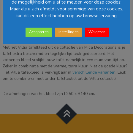
Barcode
:
de mogelijkheid om u af te melden voor deze cookies.
cm
Maar als u zich afmeldt voor sommige van deze cookies,
-
kan dit een effect hebben op uw browse-ervaring.
Bruin
Beschrijving
aantal
Accepteren
Instellingen
Weigeren
Beschrijving
Met het Villia tafelkleed uit de collectie van Mica Decorations is je
tafel extra beschermd en tegelijkertijd leuk gedecoreerd. Het
katoenen kleed vrolijkt jouw tafel namelijk in een mum van tijd op.
Zeker in combinatie met de warme, terra kleur! Niet de goede kleur?
Het Villia tafelkleed is verkrijgbaar in
verschillende varianten
. Leuk
om te combineren met ander tafeltextiel uit de Villia collectie!
De afmetingen van het kleed zijn L250 x B140 cm.