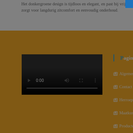
Het donkergroene design is tijdloos en elegant, en past bij vrijwel
zorgt voor langdurig zitcomfort en eenvoudig onderhoud.
Pagi
Algeme
Contact
Herroep
Maatkus
Product