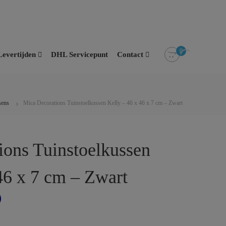
0
Levertijden
DHL Servicepunt
Contact
sens
Mica Decorations Tuinstoelkussen Kelly – 46 x 46 x 7 cm – Zwart
ions Tuinstoelkussen
46 x 7 cm – Zwart