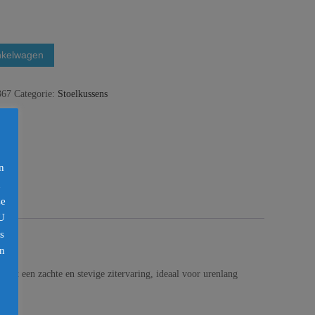
nkelwagen
367
Categorie:
Stoelkussens
n
n
ze
U
s
en
iedt een zachte en stevige zitervaring, ideaal voor urenlang