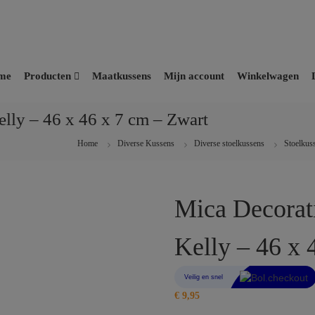
me
Producten
Maatkussens
Mijn account
Winkelwagen
lly – 46 x 46 x 7 cm – Zwart
Home
Diverse Kussens
Diverse stoelkussens
Stoelkus
Mica Decorat
Kelly – 46 x 
€
9,95