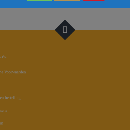
 iedere buitenomgeving. Dankzij de touwtjes aan de achterkant blijft het kussen
na’s
ne Voorwaarden
en bestelling
sens
en