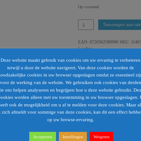
Op voorraad
Mica
Toevoegen aan wi
Decorations
Tuinstoelkussen
EAN:
8720362580980
SKU:
1140
Kelly
Loading...
-
46
Deze website maakt gebruik van cookies om uw ervaring te verbeteren
x
Barcode
:
terwijl u door de website navigeert. Van deze cookies worden de
46
noodzakelijke cookies in uw browser opgeslagen omdat ze essentieel zij
x
7
voor de werking van de website. We gebruiken ook cookies van derde
cm
ie ons helpen analyseren en begrijpen hoe u deze website gebruikt. De
-
cookies worden alleen met uw toestemming in uw browser opgeslagen. 
Zwart
heeft ook de mogelijkheid om u af te melden voor deze cookies. Maar al
aantal
 zich afmeldt voor sommige van deze cookies, kan dit een effect hebb
op uw browse-ervaring.
elkussen in zwart. Dit vierkante kussen van 46 x 46 cm met een dikte van 7 cm b
Accepteren
Instellingen
Weigeren