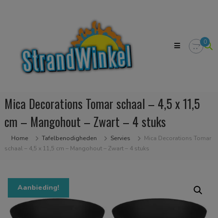
Skip
Strandwinkel.nl
to
Dé
content
online
winkel
0
zodat
u
het
strandgevoel
bij
u
Mica Decorations Tomar schaal – 4,5 x 11,5
in
huis
cm – Mangohout – Zwart – 4 stuks
kan
halen
Home
Tafelbenodigheden
Servies
Mica Decorations Tomar
schaal – 4,5 x 11,5 cm – Mangohout – Zwart – 4 stuks
Aanbieding!