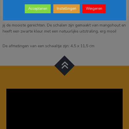
-
Beschrijving
Zwart
Accepteren
Instellingen
Weigeren
-
Met de Tomar schalen uit de collectie van Mica Decorations serveer
4
jij de mooiste gerechten. De schalen zijn gemaakt van mangohout en
stuks
heeft een zwarte kleur met een natuurlijke uitstraling, erg mooi!
aantal
De afmetingen van een schaaltje zijn: 4,5 x 11,5 cm
Videospeler