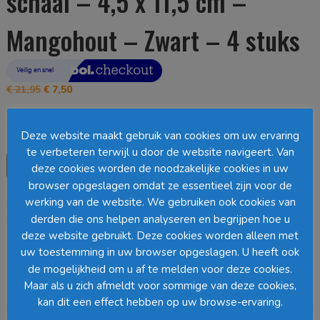
schaal – 4,5 x 11,5 cm –
Mangohout – Zwart – 4 stuks
Oorspronkelijke
Huidige
€
21,95
€
7,50
prijs
prijs
was:
is:
Op voorraad
€ 21,95.
€ 7,50.
Deze website maakt gebruik van cookies om uw ervaring
te verbeteren terwijl u door de website navigeert. Van
Mica
Toevoegen aan winkelwagen
deze cookies worden de noodzakelijke cookies in uw
Decorations
browser opgeslagen omdat ze essentieel zijn voor de
Tomar
werking van de website. We gebruiken ook cookies van
EAN:
9508623127711
SKU:
1119965
Categorie:
Servies
schaal
derden die ons helpen analyseren en begrijpen hoe u
Loading...
-
deze website gebruikt. Deze cookies worden alleen met
4,5
x
uw toestemming in uw browser opgeslagen. U heeft ook
Barcode
:
11,5
de mogelijkheid om u af te melden voor deze cookies.
cm
Maar als u zich afmeldt voor sommige van deze cookies,
-
Beschrijving
kan dit een effect hebben op uw browse-ervaring.
Mangohout