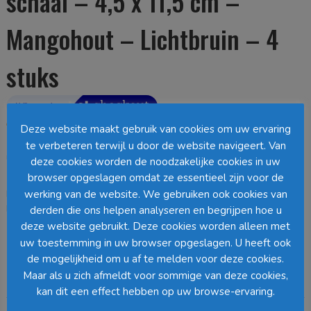
schaal – 4,5 x 11,5 cm –
Mangohout – Lichtbruin – 4
stuks
Oorspronkelijke
Huidige
€
21,95
€
7,50
Deze website maakt gebruik van cookies om uw ervaring
prijs
prijs
te verbeteren terwijl u door de website navigeert. Van
was:
is:
Uitverkocht
deze cookies worden de noodzakelijke cookies in uw
€ 21,95.
€ 7,50.
browser opgeslagen omdat ze essentieel zijn voor de
werking van de website. We gebruiken ook cookies van
EAN:
9509987933598
SKU:
1120027
Categorie:
Servies
Loading...
derden die ons helpen analyseren en begrijpen hoe u
deze website gebruikt. Deze cookies worden alleen met
uw toestemming in uw browser opgeslagen. U heeft ook
Barcode
:
de mogelijkheid om u af te melden voor deze cookies.
Maar als u zich afmeldt voor sommige van deze cookies,
Beschrijving
kan dit een effect hebben op uw browse-ervaring.