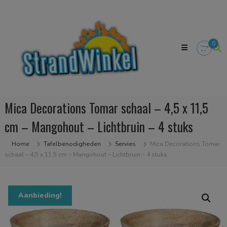
Skip
Strandwinkel.nl
to
Dé
content
online
winkel
0
zodat
u
het
strandgevoel
bij
u
Mica Decorations Tomar schaal – 4,5 x 11,5
in
huis
cm – Mangohout – Lichtbruin – 4 stuks
kan
halen
Home
Tafelbenodigheden
Servies
Mica Decorations Tomar
schaal – 4,5 x 11,5 cm – Mangohout – Lichtbruin – 4 stuks
Aanbieding!