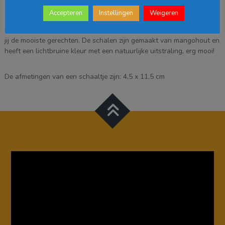
Beschrijving
Accepteren
Instellingen
Weigeren
Met de Tomar schalen uit de collectie van Mica Decorations serveer
jij de mooiste gerechten. De schalen zijn gemaakt van mangohout en
heeft een lichtbruine kleur met een natuurlijke uitstraling, erg mooi!
De afmetingen van een schaaltje zijn: 4,5 x 11,5 cm
Videospeler