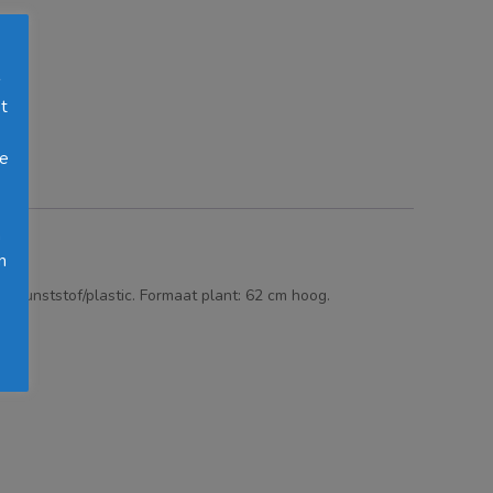
s
t
oe
h
n
: kunststof/plastic. Formaat plant: 62 cm hoog.