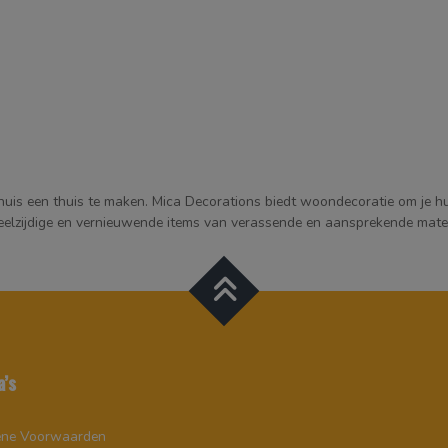
huis een thuis te maken. Mica Decorations biedt woondecoratie om je hui
veelzijdige en vernieuwende items van verassende en aansprekende mater
a’s
ne Voorwaarden