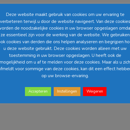
x
35
Deze website maakt gebruik van cookies om uw ervaring te
x
verbeteren terwijl u door de website navigeert. Van deze cookie
62
worden de noodzakelijke cookies in uw browser opgeslagen omda
cm
ze essentieel zijn voor de werking van de website. We gebruiken
-
ok cookies van derden die ons helpen analyseren en begrijpen h
Creme
u deze website gebruikt. Deze cookies worden alleen met uw
aantal
toestemming in uw browser opgeslagen. U heeft ook de
mogelijkheid om u af te melden voor deze cookies. Maar als u zic
afmeldt voor sommige van deze cookies, kan dit een effect hebbe
op uw browse-ervaring.
 rozen kunstplant met creme bloemen in een zwarte plantenpot. Materiaal
Accepteren
Instellingen
Weigeren