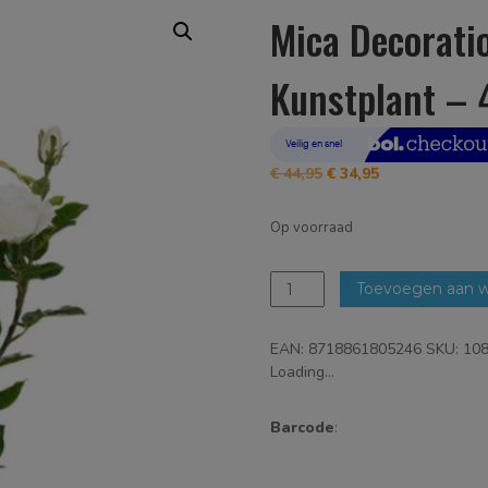
Mica Decorati
Kunstplant – 
Oorspronkelijke
Huidige
€
44,95
€
34,95
prijs
prijs
was:
is:
Op voorraad
€ 44,95.
€ 34,95.
Mica
Toevoegen aan 
Decorations
-
EAN:
8718861805246
SKU:
10
Roos
Loading...
in
pot
-
Barcode
:
Kunstplant
-
45