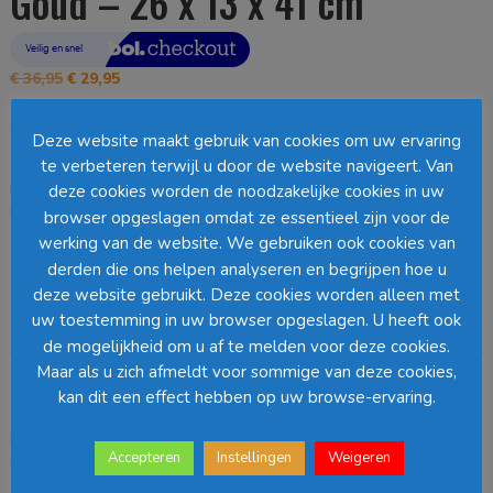
Goud – 26 x 13 x 41 cm
Oorspronkelijke
Huidige
€
36,95
€
29,95
prijs
prijs
was:
is:
Uitverkocht
Deze website maakt gebruik van cookies om uw ervaring
€ 36,95.
€ 29,95.
te verbeteren terwijl u door de website navigeert. Van
EAN:
8720967082797
SKU:
1161211
Categorie:
Kerstbeelden
deze cookies worden de noodzakelijke cookies in uw
Loading...
browser opgeslagen omdat ze essentieel zijn voor de
werking van de website. We gebruiken ook cookies van
Barcode
:
derden die ons helpen analyseren en begrijpen hoe u
deze website gebruikt. Deze cookies worden alleen met
uw toestemming in uw browser opgeslagen. U heeft ook
Beschrijving
de mogelijkheid om u af te melden voor deze cookies.
Maar als u zich afmeldt voor sommige van deze cookies,
Beschrijving
kan dit een effect hebben op uw browse-ervaring.
Kerstdecoraties maken je huis gezellig! Het versieren van je woning
Accepteren
Instellingen
Weigeren
is daarom het leukste deel van de feestdagen. Zeker als decoraties
zo leuk zijn als dit rendier beeld van House of Seasons. Hij is