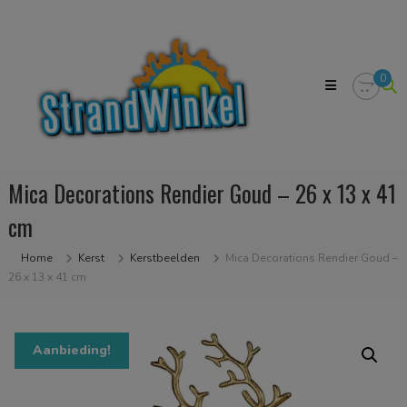
Skip
Strandwinkel.nl
to
Dé
content
online
winkel
0
zodat
u
het
strandgevoel
bij
u
Mica Decorations Rendier Goud – 26 x 13 x 41
in
huis
cm
kan
halen
Home
Kerst
Kerstbeelden
Mica Decorations Rendier Goud –
26 x 13 x 41 cm
Aanbieding!