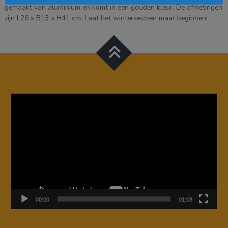
gemaakt van aluminium en komt in een gouden kleur. De afmetingen
zijn L26 x B13 x H41 cm. Laat het winterseizoen maar beginnen!
Videospeler
00:00
01:08