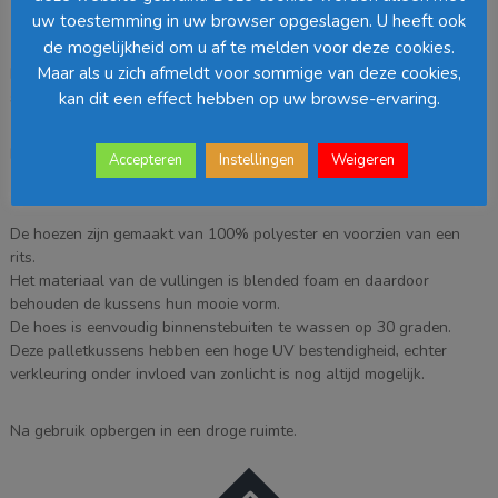
aantal
uw toestemming in uw browser opgeslagen. U heeft ook
Beschrijving
de mogelijkheid om u af te melden voor deze cookies.
Maar als u zich afmeldt voor sommige van deze cookies,
Maak van 2 pallets gemakkelijk een heerlijke zitplaats met deze
stoere palletkussens.
kan dit een effect hebben op uw browse-ervaring.
De set bestaat uit een zit- (120x80x12cm) en een ruggedeelte
Accepteren
Instellingen
Weigeren
(120x40x12cm).
De hoezen zijn gemaakt van 100% polyester en voorzien van een
rits.
Het materiaal van de vullingen is blended foam en daardoor
behouden de kussens hun mooie vorm.
De hoes is eenvoudig binnenstebuiten te wassen op 30 graden.
Deze palletkussens hebben een hoge UV bestendigheid, echter
verkleuring onder invloed van zonlicht is nog altijd mogelijk.
Na gebruik opbergen in een droge ruimte.