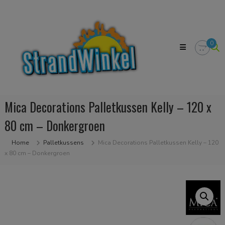
Skip
Strandwinkel.nl
to
Dé
content
online
winkel
0
zodat
u
het
strandgevoel
bij
u
Mica Decorations Palletkussen Kelly – 120 x
in
huis
80 cm – Donkergroen
kan
halen
Home
Palletkussens
Mica Decorations Palletkussen Kelly – 120
x 80 cm – Donkergroen