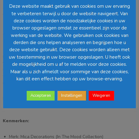
Deze website maakt gebruik van cookies om uw ervaring
Geef je planten een stijlvolle plek met dit opvouwbare plantenrek
te verbeteren terwijl u door de website navigeert. Van
van
Mica Decorations
, onderdeel van de
In The Mood
deze cookies worden de noodzakelijke cookies in uw
Collection
. Het metalen rek is ontworpen met meerdere
ronde
plateaus op verschillende hoogtes
, waardoor je planten speels
browser opgeslagen omdat ze essentieel zijn voor de
en overzichtelijk worden gepresenteerd. Ideaal om diepte en
werking van de website. We gebruiken ook cookies van
dynamiek te creëren in je interieur of op een overdekte buitenplek.
derden die ons helpen analyseren en begrijpen hoe u
deze website gebruikt. Deze cookies worden alleen met
Dankzij het
opvouwbare ontwerp
is het plantenrek eenvoudig te
uw toestemming in uw browser opgeslagen. U heeft ook
verplaatsen en compact op te bergen wanneer je het niet gebruikt.
de mogelijkheid om u af te melden voor deze cookies.
Het stevige metalen frame zorgt voor stabiliteit en een moderne,
Maar als u zich afmeldt voor sommige van deze cookies,
tijdloze uitstraling die moeiteloos past bij diverse woonstijlen, van
kan dit een effect hebben op uw browse-ervaring.
industrieel tot minimalistisch.
Accepteren
Instellingen
Weigeren
Perfect voor het tentoonstellen van kamerplanten, kruiden of
decoratieve potten en vazen.
Kenmerken:
Merk: Mica Decorations (In The Mood Collection)