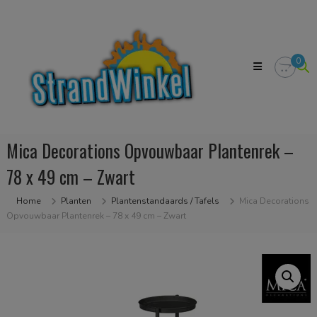
Skip
Strandwinkel.nl
to
Dé
content
online
winkel
0
zodat
u
het
strandgevoel
bij
u
Mica Decorations Opvouwbaar Plantenrek –
in
huis
78 x 49 cm – Zwart
kan
halen
Home
Planten
Plantenstandaards / Tafels
Mica Decorations
Opvouwbaar Plantenrek – 78 x 49 cm – Zwart