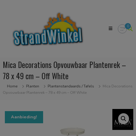
Skip
Strandwinkel.nl
to
Dé
content
online
winkel
0
zodat
u
het
strandgevoel
bij
u
Mica Decorations Opvouwbaar Plantenrek –
in
huis
78 x 49 cm – Off White
kan
halen
Home
Planten
Plantenstandaards / Tafels
Mica Decorations
Opvouwbaar Plantenrek – 78 x 49 cm – Off White
Aanbieding!