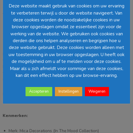
Deze website maakt gebruik van cookies om uw ervaring
Geef je planten een stijlvolle plek met dit opvouwbare plantenrek
te verbeteren terwijl u door de website navigeert. Van
van
Mica Decorations
, onderdeel van de
In The Mood
deze cookies worden de noodzakelijke cookies in uw
Collection
. Het metalen rek is ontworpen met meerdere
ronde
plateaus op verschillende hoogtes
, waardoor je planten speels
browser opgeslagen omdat ze essentieel zijn voor de
en overzichtelijk worden gepresenteerd. Ideaal om diepte en
werking van de website. We gebruiken ook cookies van
dynamiek te creëren in je interieur of op een overdekte buitenplek.
derden die ons helpen analyseren en begrijpen hoe u
deze website gebruikt. Deze cookies worden alleen met
Dankzij het
opvouwbare ontwerp
is het plantenrek eenvoudig te
uw toestemming in uw browser opgeslagen. U heeft ook
verplaatsen en compact op te bergen wanneer je het niet gebruikt.
de mogelijkheid om u af te melden voor deze cookies.
Het stevige metalen frame zorgt voor stabiliteit en een moderne,
Maar als u zich afmeldt voor sommige van deze cookies,
tijdloze uitstraling die moeiteloos past bij diverse woonstijlen, van
kan dit een effect hebben op uw browse-ervaring.
industrieel tot minimalistisch.
Accepteren
Instellingen
Weigeren
Perfect voor het tentoonstellen van kamerplanten, kruiden of
decoratieve potten en vazen.
Kenmerken:
Merk: Mica Decorations (In The Mood Collection)