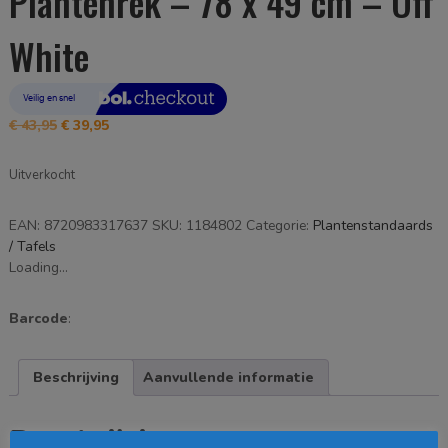
Plantenrek – 78 x 49 cm – Off
White
Oorspronkelijke
Huidige
€
43,95
€
39,95
prijs
prijs
was:
is:
Uitverkocht
€ 43,95.
€ 39,95.
EAN:
8720983317637
SKU:
1184802
Categorie:
Plantenstandaards
/ Tafels
Loading...
Barcode
:
Beschrijving
Aanvullende informatie
Beschrijving