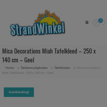
Skip
Strandwinkel.nl
to
Dé
content
online
winkel
0
zodat
u
het
strandgevoel
bij
u
Mica Decorations Miah Tafelkleed – 250 x
in
huis
140 cm – Geel
kan
halen
Home
Tafelbenodigheden
Tafelkleden
Mica Decorations
Miah Tafelkleed – 250 x 140 cm – Geel
Aanbieding!