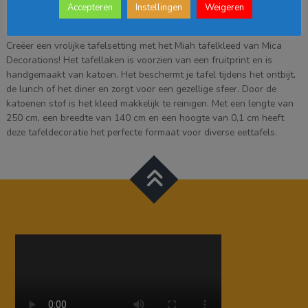
aantal
Accepteren
Instellingen
Weigeren
Beschrijving
Creëer een vrolijke tafelsetting met het Miah tafelkleed van Mica
Decorations! Het tafellaken is voorzien van een fruitprint en is
handgemaakt van katoen. Het beschermt je tafel tijdens het ontbijt,
de lunch of het diner en zorgt voor een gezellige sfeer. Door de
katoenen stof is het kleed makkelijk te reinigen. Met een lengte van
250 cm, een breedte van 140 cm en een hoogte van 0,1 cm heeft
deze tafeldecoratie het perfecte formaat voor diverse eettafels.