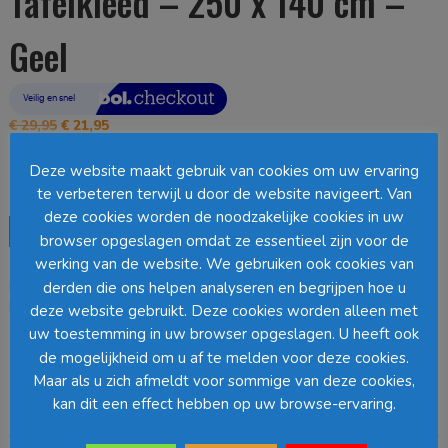
Tafelkleed – 250 x 140 cm –
Geel
Oorspronkelijke
Huidige
€
29,95
€
21,95
prijs
prijs
was:
is:
Deze website maakt gebruik van cookies om uw ervaring
Op voorraad
€ 29,95.
€ 21,95.
te verbeteren terwijl u door de website navigeert. Van
deze cookies worden de noodzakelijke cookies in uw
Mica
Toevoegen aan winkelwagen
browser opgeslagen omdat ze essentieel zijn voor de
Decorations
werking van de website. We gebruiken ook cookies van
Miah
EAN:
8720362962199
SKU:
1153873
Categorie:
Tafelkleden
derden die ons helpen analyseren en begrijpen hoe u
Tafelkleed
Loading...
-
deze website gebruikt. Deze cookies worden alleen met
250
uw toestemming in uw browser opgeslagen. U heeft ook
x
de mogelijkheid om u af te melden voor deze cookies.
Barcode
:
140
Maar als u zich afmeldt voor sommige van deze cookies,
cm
kan dit een effect hebben op uw browse-ervaring.
-
Beschrijving
Geel