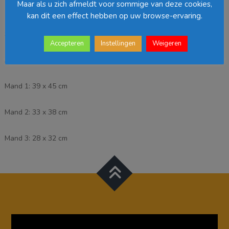
Maar als u zich afmeldt voor sommige van deze cookies,
-
Beschrijving
3
kan dit een effect hebben op uw browse-ervaring.
stuks
Set van 3 manden gemaakt van wilgentakken.
aantal
Accepteren
Instellingen
Weigeren
Afmetingen:
Mand 1: 39 x 45 cm
Mand 2: 33 x 38 cm
Mand 3: 28 x 32 cm
Videospeler