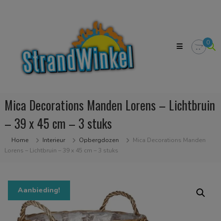
Skip
Strandwinkel.nl
to
Dé
content
online
winkel
0
zodat
u
het
strandgevoel
bij
u
Mica Decorations Manden Lorens – Lichtbruin
in
huis
– 39 x 45 cm – 3 stuks
kan
halen
Home
Interieur
Opbergdozen
Mica Decorations Manden
Lorens – Lichtbruin – 39 x 45 cm – 3 stuks
Aanbieding!