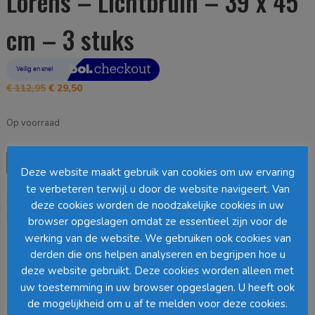
Lorens – Lichtbruin – 39 x 45
cm – 3 stuks
Oorspronkelijke
Huidige
€
112,95
€
29,50
prijs
prijs
was:
is:
Op voorraad
€ 112,95.
€ 29,50.
Mica
Toevoegen aan winkelwagen
Deze website maakt gebruik van cookies om uw ervaring
Decorations
Manden
te verbeteren terwijl u door de website navigeert. Van
EAN:
8720362219330
SKU:
1123251
Categorie:
Opbergdozen
Lorens
deze cookies worden de noodzakelijke cookies in uw
Loading...
-
browser opgeslagen omdat ze essentieel zijn voor de
Lichtbruin
werking van de website. We gebruiken ook cookies van
-
Barcode
:
derden die ons helpen analyseren en begrijpen hoe u
39
deze website gebruikt. Deze cookies worden alleen met
x
uw toestemming in uw browser opgeslagen. U heeft ook
45
Beschrijving
de mogelijkheid om u af te melden voor deze cookies.
cm