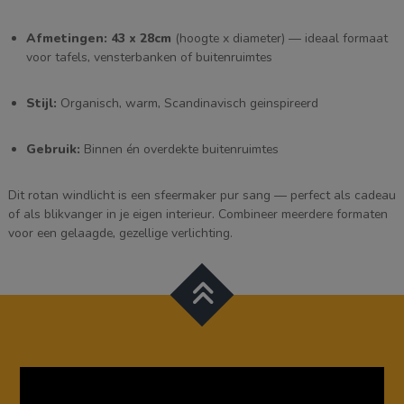
Afmetingen:
43 x 28cm
(hoogte x diameter) — ideaal formaat
voor tafels, vensterbanken of buitenruimtes
Stijl:
Organisch, warm, Scandinavisch geinspireerd
Gebruik:
Binnen én overdekte buitenruimtes
Dit rotan windlicht is een sfeermaker pur sang — perfect als cadeau
of als blikvanger in je eigen interieur. Combineer meerdere formaten
voor een gelaagde, gezellige verlichting.
Videospeler