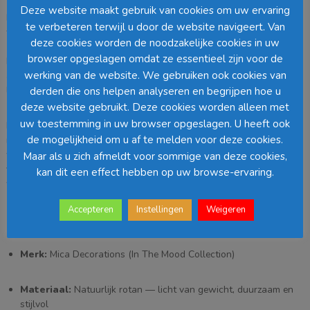
Deze website maakt gebruik van cookies om uw ervaring
Breng warme sfeer én natuurlijke elegantie in huis met dit stijlvolle
te verbeteren terwijl u door de website navigeert. Van
windlicht van
Mica Decorations
, afkomstig uit de populaire
In The
deze cookies worden de noodzakelijke cookies in uw
Mood Collection
. Dit decoratieve kunstwerk is vervaardigd uit
browser opgeslagen omdat ze essentieel zijn voor de
hoogwaardig
rotan
, waardoor het windlicht een tijdloze,
werking van de website. We gebruiken ook cookies van
ambachtelijke uitstraling heeft die aansluit bij zowel moderne als
landelijke interieurstijlen.
derden die ons helpen analyseren en begrijpen hoe u
deze website gebruikt. Deze cookies worden alleen met
uw toestemming in uw browser opgeslagen. U heeft ook
Met een perfecte balans tussen functionaliteit en design biedt dit
de mogelijkheid om u af te melden voor deze cookies.
rotan windlicht een sfeervolle lichtbron voor elke ruimte – van
woonkamer tot terras. Plaats er een kaars of LED-licht in en geniet
Maar als u zich afmeldt voor sommige van deze cookies,
van het zachte, warme licht dat door het uitgekiende rotanmotief
kan dit een effect hebben op uw browse-ervaring.
wordt gefilterd.
Accepteren
Instellingen
Weigeren
Belangrijkste kenmerken:
Merk:
Mica Decorations (In The Mood Collection)
Materiaal:
Natuurlijk rotan — licht van gewicht, duurzaam en
stijlvol