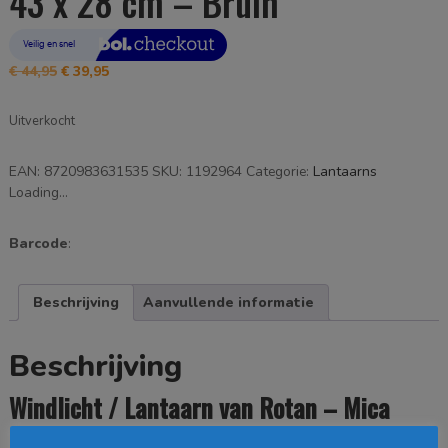
43 x 28 cm – Bruin
Oorspronkelijke
Huidige
€
44,95
€
39,95
prijs
prijs
was:
is:
Uitverkocht
€ 44,95.
€ 39,95.
EAN:
8720983631535
SKU:
1192964
Categorie:
Lantaarns
Loading...
Barcode
:
Beschrijving
Aanvullende informatie
Beschrijving
Windlicht / Lantaarn van Rotan – Mica
Decorations (In The Mood Collection)