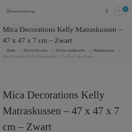
Skip
Strandwinkel.nl
to
0
Dé
content
online
winkel
Mica Decorations Kelly Matraskussen –
zodat
u
47 x 47 x 7 cm – Zwart
het
strandgevoel
Home
Diverse Kussens
Diverse stoelkussens
Matraskussens
bij
Mica Decorations Kelly Matraskussen – 47 x 47 x 7 cm – Zwart
u
in
huis
kan
halen
Mica Decorations Kelly
Matraskussen – 47 x 47 x 7
cm – Zwart