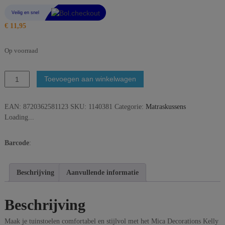
€
11,95
Op voorraad
Mica
Toevoegen aan winkelwagen
Decorations
Kelly
EAN:
8720362581123
SKU:
1140381
Categorie:
Matraskussens
Matraskussen
Loading...
-
47
x
Barcode
:
47
x
7
Beschrijving
Aanvullende informatie
cm
-
Beschrijving
Zwart
aantal
Maak je tuinstoelen comfortabel en stijlvol met het Mica Decorations Kelly