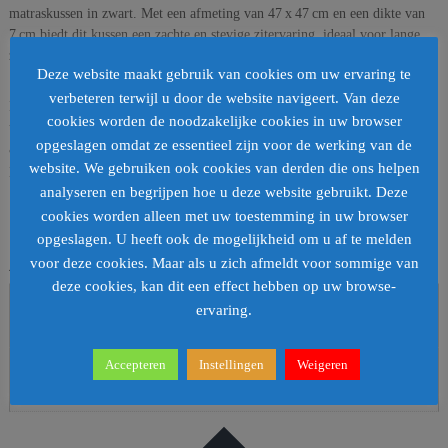
matraskussen in zwart. Met een afmeting van 47 x 47 cm en een dikte van
7 cm biedt dit kussen een zachte en stevige zitervaring, ideaal voor lange
zomeravonden buiten.
Deze website maakt gebruik van cookies om uw ervaring te
verbeteren terwijl u door de website navigeert. Van deze
Het strakke zwarte design past in elk tuin- of terrasinterieur en is makkelijk
cookies worden de noodzakelijke cookies in uw browser
te combineren met andere buitenmeubels. Dankzij de touwtjes aan de
opgeslagen omdat ze essentieel zijn voor de werking van de
achterzijde blijft het kussen altijd goed op zijn plek zitten. De duurzame
website. We gebruiken ook cookies van derden die ons helpen
polyester vulling zorgt voor langdurig zitcomfort en eenvoudig onderhoud.
analyseren en begrijpen hoe u deze website gebruikt. Deze
cookies worden alleen met uw toestemming in uw browser
opgeslagen. U heeft ook de mogelijkheid om u af te melden
Aanvullende informatie
voor deze cookies. Maar als u zich afmeldt voor sommige van
deze cookies, kan dit een effect hebben op uw browse-
Gewicht
ervaring.
700 kg
Accepteren
Instellingen
Weigeren
Afmetingen
50 × 50 × 10 cm