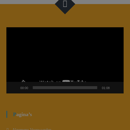
Videospeler
00:00
01:08
Pagina’s
Algemene Voorwaarden