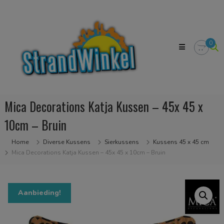
Skip
Strandwinkel.nl
to
Dé
content
online
winkel
0
zodat
u
het
strandgevoel
bij
u
Mica Decorations Katja Kussen – 45x 45 x
in
huis
10cm – Bruin
kan
halen
Home
Diverse Kussens
Sierkussens
Kussens 45 x 45 cm
Mica Decorations Katja Kussen – 45x 45 x 10cm – Bruin
Aanbieding!