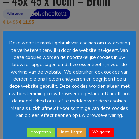
– 45x 45 x 10cm – Bruin
Oorspronkelijke
Huidige
€
14,95
€
11,95
prijs
prijs
was:
is:
Uitverkocht
€ 14,95.
€ 11,95.
Deze website maakt gebruik van cookies om uw ervaring
te verbeteren terwijl u door de website navigeert. Van
EAN:
8720983133176
SKU:
1177123
Categorie:
Kussens 45 x 45 cm
deze cookies worden de noodzakelijke cookies in uw
Loading...
browser opgeslagen omdat ze essentieel zijn voor de
werking van de website. We gebruiken ook cookies van
Barcode
:
derden die ons helpen analyseren en begrijpen hoe u
deze website gebruikt. Deze cookies worden alleen met
uw toestemming in uw browser opgeslagen. U heeft ook
Beschrijving
de mogelijkheid om u af te melden voor deze cookies.
Maar als u zich afmeldt voor sommige van deze cookies,
Beschrijving
kan dit een effect hebben op uw browse-ervaring.
Dit Katja sierkussen van Mica Decorations biedt extra zitcomfort.
Het zachte tuinkussen is gemaakt van katoen en polyester en heeft
Accepteren
Instellingen
Weigeren
een vierkante vorm – ideaal! Dit kussen straalt elegantie uit met zijn