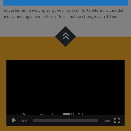
prachtige bruine kleur en is voorzien van een vrolijk hartjesmotief. De
polyester binnenvulling zorgt voor een comfortabele zit. Dit model
heeft afmetingen van L45 x B45 cm met een hoogte van 10 cm.
Videospeler
00:00
01:08