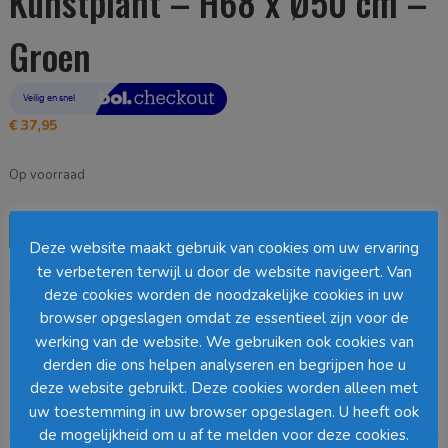
Kunstplant – H68 x Ø50 cm –
Groen
€
37,95
Op voorraad
Mica
Toevoegen aan winkelwagen
Decorations
Deze website maakt gebruik van cookies om uw ervaring
Gras
te verbeteren terwijl u door de website navigeert. Van
EAN:
8718861050776
SKU:
1005549
Categorie:
Grassen
Kunstplant
deze cookies worden de noodzakelijke cookies in uw
Loading...
-
browser opgeslagen omdat ze essentieel zijn voor de
H68
werking van de website. We gebruiken ook cookies van
x
Barcode
:
derden die ons helpen analyseren en begrijpen hoe u
Ø50
deze website gebruikt. Deze cookies worden alleen met
cm
uw toestemming in uw browser opgeslagen. U heeft ook
-
Beschrijving
Groen
de mogelijkheid om u af te melden voor deze cookies.