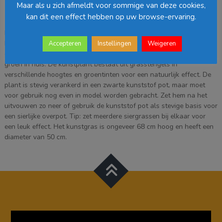
aantal
Maar als u zich afmeldt voor sommige van deze cookies,
Beschrijving
kan dit een effect hebben op uw browse-ervaring.
Klaar om zorgeloos te genieten? De kunstplanten van Mica
Decorations zijn niet van echt te onderscheiden, maar hebben geen
Accepteren
Instellingen
Weigeren
enkel onderhoud nodig. Met dit gras haal je daarnaast direct meer
groen in huis. De kunstplant bestaat uit grasstengels in
verschillende hoogtes en groentinten voor een natuurlijk effect. De
plant is stevig verankerd in een zwarte kunststof pot, maar moet
voor gebruik nog even in model worden gebracht. Zet hem na het
uitvouwen zo neer of gebruik de kunststof pot als stevige basis voor
een sierlijke overpot. Tip: zet meerdere siergrassen bij elkaar voor
een leuk effect. Het kunstgras is ongeveer 68 cm hoog en heeft een
diameter van 50 cm.
Videospeler