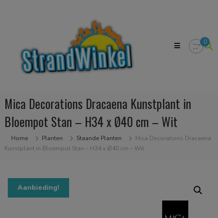
Skip
Strandwinkel.nl
to
Dé
content
online
winkel
0
zodat
u
het
strandgevoel
bij
u
Mica Decorations Dracaena Kunstplant in
in
huis
Bloempot Stan – H34 x Ø40 cm – Wit
kan
halen
Home
Planten
Staande Planten
Mica Decorations Dracaena
Kunstplant in Bloempot Stan – H34 x Ø40 cm – Wit
Aanbieding!