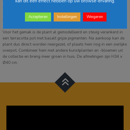
kan dit een effect hebben op uw browse-ervaring.
Klaar om zorgeloos te genieten? De kunstplanten van Mica
Decorations zijn niet van echt te onderscheiden, maar hebben geen
enkel onderhoud nodig. Deze Dracaena valt op door de
Accepteren
Instellingen
Weigeren
kenmerkende, langwerpige bladeren die tot in detail zijn nagemaakt.
Zo zijn ze zelfs voorzien van de natuurlijke, witte strepen. Net echt!
Voor het gemak is de plant al gemodelleerd en stevig verankerd in
een terracotta pot met basalt grijze pigmenten. Na aankoop kan de
plant dus direct worden neergezet, of plaats hem nog in een sierlijke
overpot. Combineer hem met andere kunstplanten en -bloemen uit
de collectie en breng meer groen in huis. De afmetingen zijn H34 x
Ø40 cm.
Videospeler