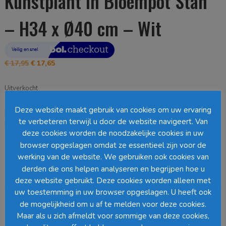
Kunstplant in Bloempot Stan
– H34 x Ø40 cm – Wit
Oorspronkelijke
Huidige
€
17,95
€
17,65
prijs
prijs
was:
is:
Uitverkocht
€ 17,95.
€ 17,65.
Deze website maakt gebruik van cookies om uw ervaring
EAN:
8717669516231
SKU:
930362
Categorie:
Staande Planten
te verbeteren terwijl u door de website navigeert. Van
Loading...
deze cookies worden de noodzakelijke cookies in uw
browser opgeslagen omdat ze essentieel zijn voor de
Barcode
:
werking van de website. We gebruiken ook cookies van
derden die ons helpen analyseren en begrijpen hoe u
Beschrijving
deze website gebruikt. Deze cookies worden alleen met
uw toestemming in uw browser opgeslagen. U heeft ook
de mogelijkheid om u af te melden voor deze cookies.
Beschrijving
Maar als u zich afmeldt voor sommige van deze cookies,