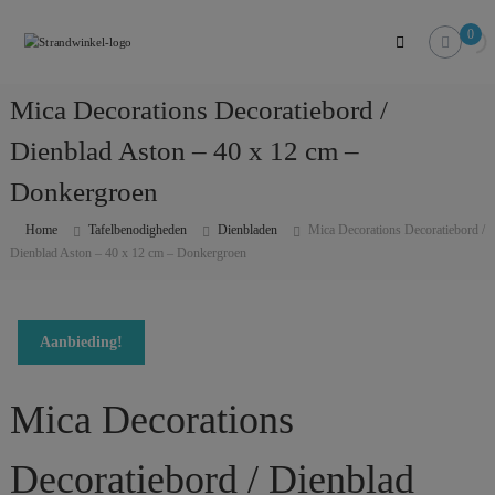
Skip
Strandwinkel.nl
to
0
Dé
content
online
winkel
Mica Decorations Decoratiebord /
zodat
u
Dienblad Aston – 40 x 12 cm –
het
strandgevoel
Donkergroen
bij
u
Home
Tafelbenodigheden
Dienbladen
Mica Decorations Decoratiebord /
in
Dienblad Aston – 40 x 12 cm – Donkergroen
huis
kan
halen
Aanbieding!
Mica Decorations
Decoratiebord / Dienblad