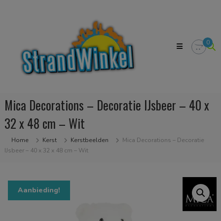
Skip
Strandwinkel.nl
to
Dé
content
online
winkel
0
zodat
u
het
strandgevoel
bij
u
Mica Decorations – Decoratie IJsbeer – 40 x
in
huis
32 x 48 cm – Wit
kan
halen
Home
Kerst
Kerstbeelden
Mica Decorations – Decoratie
IJsbeer – 40 x 32 x 48 cm – Wit
Aanbieding!