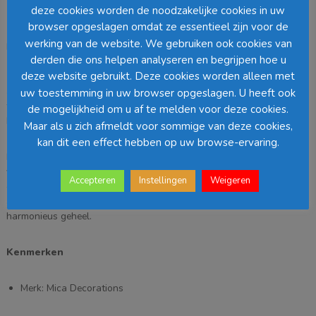
cm
deze cookies worden de noodzakelijke cookies in uw
Beschrijving
-
browser opgeslagen omdat ze essentieel zijn voor de
Wit
werking van de website. We gebruiken ook cookies van
Breng winterse charme in huis met deze decoratieve ijsbeer van
aantal
derden die ons helpen analyseren en begrijpen hoe u
Mica Decorations
. Met zijn royale afmetingen van
40 x 32 x 48,5
deze website gebruikt. Deze cookies worden alleen met
cm
is dit een echte eyecatcher in ieder interieur. De gedetailleerde
afwerking en realistische uitstraling maken de ijsbeer perfect als
uw toestemming in uw browser opgeslagen. U heeft ook
feestelijke decoratie tijdens de wintermaanden, maar hij komt ook
de mogelijkheid om u af te melden voor deze cookies.
het hele jaar door prachtig tot zijn recht als stijlvol accent.
Maar als u zich afmeldt voor sommige van deze cookies,
kan dit een effect hebben op uw browse-ervaring.
Plaats de ijsbeer op een dressoir, in de vensterbank of als onderdeel
van een sfeervol wintertafereel. Dankzij het stevige materiaal is hij
Accepteren
Instellingen
Weigeren
duurzaam en blijft hij seizoen na seizoen mooi. Combineer hem met
andere decoraties uit de collectie van
Mica Decorations
voor een
harmonieus geheel.
Kenmerken
Merk: Mica Decorations