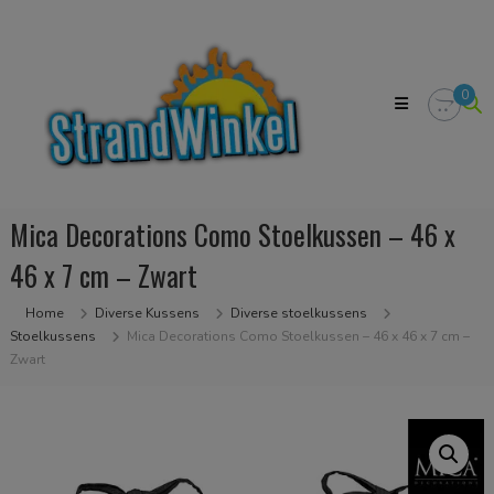
Skip
Strandwinkel.nl
to
Dé
content
online
winkel
0
zodat
u
het
strandgevoel
bij
u
Mica Decorations Como Stoelkussen – 46 x
in
huis
46 x 7 cm – Zwart
kan
halen
Home
Diverse Kussens
Diverse stoelkussens
Stoelkussens
Mica Decorations Como Stoelkussen – 46 x 46 x 7 cm –
Zwart