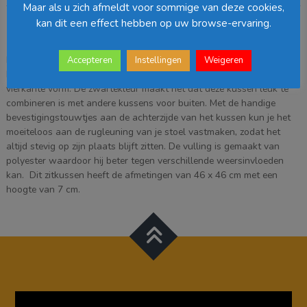
cm
Maar als u zich afmeldt voor sommige van deze cookies,
-
kan dit een effect hebben op uw browse-ervaring.
Beschrijving
Zwart
aantal
Met dit Como stoelkussen van Mica Decorations zit je gegarandeerd
Accepteren
Instellingen
Weigeren
heerlijk. Het tuinkussen is gemaakt van zacht katoen en heeft een
vierkante vorm. De zwartekleur maakt het dat deze kussen leuk te
combineren is met andere kussens voor buiten. Met de handige
bevestigingstouwtjes aan de achterzijde van het kussen kun je het
moeiteloos aan de rugleuning van je stoel vastmaken, zodat het
altijd stevig op zijn plaats blijft zitten. De vulling is gemaakt van
polyester waardoor hij beter tegen verschillende weersinvloeden
kan. Dit zitkussen heeft de afmetingen van 46 x 46 cm met een
hoogte van 7 cm.
Videospeler