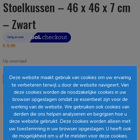
Stoelkussen – 46 x 46 x 7 cm
– Zwart
€
9,95
Op voorraad
Mica
Deze website maakt gebruik van cookies om uw ervaring
Toevoegen aan winkelwagen
Decorations
te verbeteren terwijl u door de website navigeert. Van
Como
deze cookies worden de noodzakelijke cookies in uw
EAN:
8720362581963
SKU:
1140465
Categorie:
Stoelkussens
Stoelkussen
browser opgeslagen omdat ze essentieel zijn voor de
Loading...
-
werking van de website. We gebruiken ook cookies van
46
derden die ons helpen analyseren en begrijpen hoe u
x
Barcode
:
deze website gebruikt. Deze cookies worden alleen met
46
uw toestemming in uw browser opgeslagen. U heeft ook
x
7
de mogelijkheid om u af te melden voor deze cookies.
Beschrijving
Aanvullende informatie