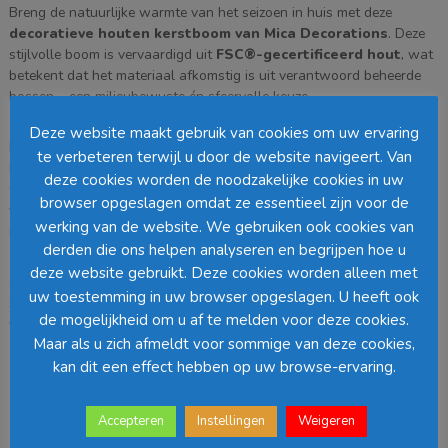
Breng de natuurlijke warmte van het seizoen in huis met deze
decoratieve houten kerstboom van Mica Decorations
. Deze
stijlvolle boom is vervaardigd uit
FSC®-gecertificeerd hout
, wat
betekent dat het materiaal afkomstig is uit verantwoord beheerde
bossen – een milieubewuste én sfeervolle keuze.
Deze website maakt gebruik van cookies om uw ervaring
Met zijn afmetingen van
53 x 9 x 28 cm
is deze decoratieve
te verbeteren terwijl u door de website navigeert. Van
kerstboom perfect geschikt voor op een dressoir, vensterbank of
deze cookies worden de noodzakelijke cookies in uw
tafel. Het minimalistische ontwerp en de natuurlijke houttint zorgen
browser opgeslagen omdat ze essentieel zijn voor de
voor een rustige, moderne uitstraling die moeiteloos past in elk
werking van de website. We gebruiken ook cookies van
interieur.
derden die ons helpen analyseren en begrijpen hoe u
deze website gebruikt. Deze cookies worden alleen met
Of je hem nu combineert met andere kerstdecoraties of als los
uw toestemming in uw browser opgeslagen. U heeft ook
statementstuk neerzet, deze houten boom brengt gegarandeerd een
de mogelijkheid om u af te melden voor deze cookies.
vleugje warmte en stijl in je kerstinterieur.
Maar als u zich afmeldt voor sommige van deze cookies,
kan dit een effect hebben op uw browse-ervaring.
Specificaties:
Accepteren
Instellingen
Weigeren
Merk: Mica Decorations