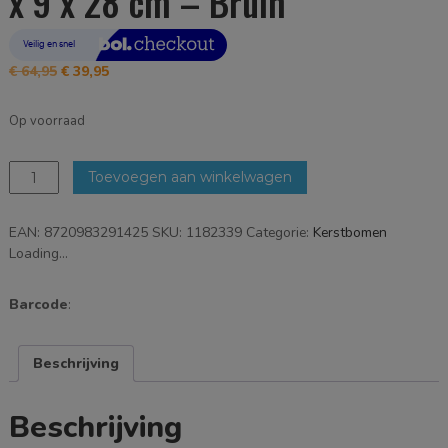
x 9 x 28 cm – Bruin
Oorspronkelijke
Huidige
€
64,95
€
39,95
prijs
prijs
was:
is:
Op voorraad
€ 64,95.
€ 39,95.
Mica
Toevoegen aan winkelwagen
Decorations
-
EAN:
8720983291425
SKU:
1182339
Categorie:
Kerstbomen
Boom
Loading...
-
53
x
Barcode
:
9
x
28
Beschrijving
cm
-
Beschrijving
Bruin
aantal