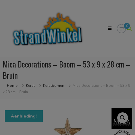
Skip
Strandwinkel.nl
to
Dé
content
online
winkel
0
zodat
u
het
strandgevoel
bij
u
Mica Decorations – Boom – 53 x 9 x 28 cm –
in
huis
Bruin
kan
halen
Home
Kerst
Kerstbomen
Mica Decorations – Boom – 53 x 9
x 28 cm – Bruin
Aanbieding!