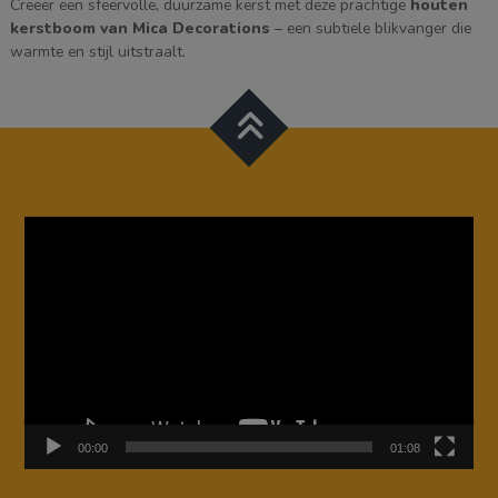
Creëer een sfeervolle, duurzame kerst met deze prachtige
houten
kerstboom van Mica Decorations
– een subtiele blikvanger die
warmte en stijl uitstraalt.
Videospeler
00:00
01:08