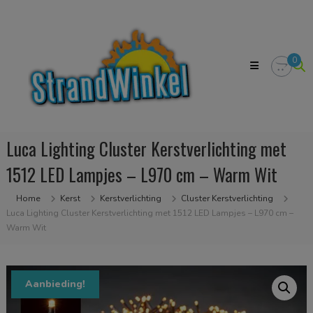
Skip
Strandwinkel.nl
to
Dé
content
online
winkel
0
zodat
u
het
strandgevoel
bij
u
Luca Lighting Cluster Kerstverlichting met
in
huis
1512 LED Lampjes – L970 cm – Warm Wit
kan
halen
Home
Kerst
Kerstverlichting
Cluster Kerstverlichting
Luca Lighting Cluster Kerstverlichting met 1512 LED Lampjes – L970 cm –
Warm Wit
Aanbieding!