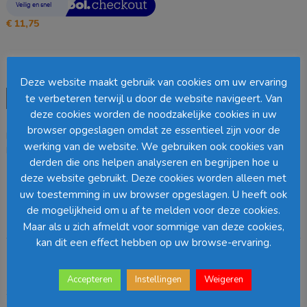
€
11,75
Kleur
Deze website maakt gebruik van cookies om uw ervaring
Kussen
te verbeteren terwijl u door de website navigeert. Van
Toevoegen aan winkelwagen
Slak
deze cookies worden de noodzakelijke cookies in uw
50x50cm
browser opgeslagen omdat ze essentieel zijn voor de
EAN:
7141042256222
SKU:
N/B
Categorie:
Kussens 50 x 50 cm
(3
werking van de website. We gebruiken ook cookies van
Loading...
kleuren)
derden die ons helpen analyseren en begrijpen hoe u
aantal
deze website gebruikt. Deze cookies worden alleen met
Barcode
:
uw toestemming in uw browser opgeslagen. U heeft ook
de mogelijkheid om u af te melden voor deze cookies.
Beschrijving
Aanvullende informatie
Maar als u zich afmeldt voor sommige van deze cookies,
kan dit een effect hebben op uw browse-ervaring.
Beschrijving
Accepteren
Instellingen
Weigeren
Sierkussen met een slak design. Dit katoenen sierkussen heeft een
afmeting van 50x50cm, is voorzien van een rits en wordt geleverd