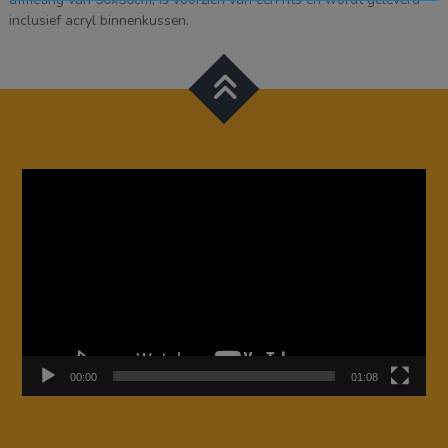
inclusief acryl binnenkussen.
Videospeler
00:00
01:08