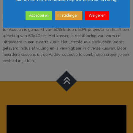
Beschrijving
Accepteren
Instellingen
Weigeren
Sierkussen Paddy van In The Mood Collection zorgt niet alleen voor
sfeer op je terras het is ook nog eens super comfortabel. Het
tuinkussen is gemaakt van 50% katoen, 50% polyester en heeft een
afmeting van 60×40 cm. Het kussen is rechthoekig van vorm en
uitgevoerd in een zwarte kleur. Het lichtblauwe sierkussen wordt
geleverd inclusief vulling en is verkrijgbaar in diverse kleuren. Door
meerdere kussens uit de Paddy-collectie te combineren creëer je een
eenheid in je tuin.
Videospeler