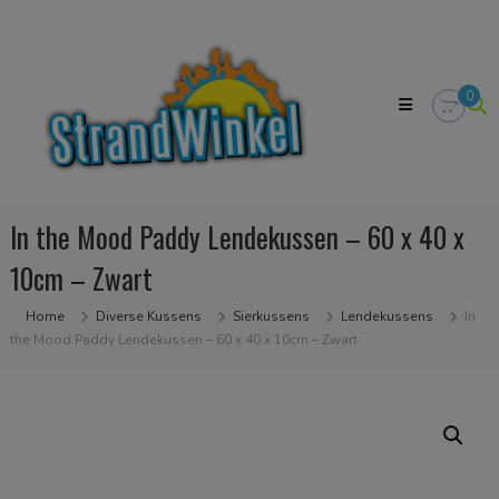
Skip
Strandwinkel.nl
to
Dé
content
online
winkel
0
zodat
u
het
strandgevoel
bij
u
In the Mood Paddy Lendekussen – 60 x 40 x
in
huis
10cm – Zwart
kan
halen
Home
Diverse Kussens
Sierkussens
Lendekussens
In
the Mood Paddy Lendekussen – 60 x 40 x 10cm – Zwart