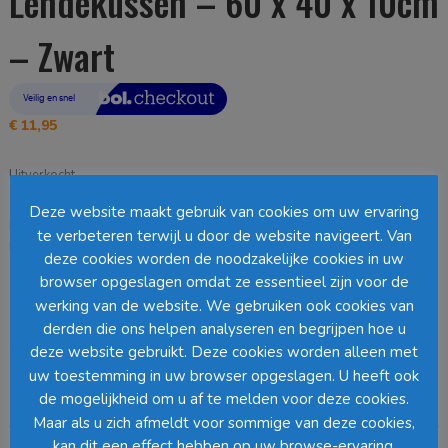
Lendekussen – 60 x 40 x 10cm
– Zwart
€
11,95
Uitverkocht
Deze website maakt gebruik van cookies om uw ervaring
EAN:
8720362960775
SKU:
1153731
Categorie:
Lendekussens
te verbeteren terwijl u door de website navigeert. Van
Loading...
deze cookies worden de noodzakelijke cookies in uw
browser opgeslagen omdat ze essentieel zijn voor de
Barcode
:
werking van de website. We gebruiken ook cookies van
derden die ons helpen analyseren en begrijpen hoe u
10% korting vanaf 2 stuks
deze website gebruikt. Deze cookies worden alleen met
uw toestemming in uw browser opgeslagen. U heeft ook
de mogelijkheid om u af te melden voor deze cookies.
Beschrijving
Maar als u zich afmeldt voor sommige van deze cookies,
kan dit een effect hebben op uw browse-ervaring.