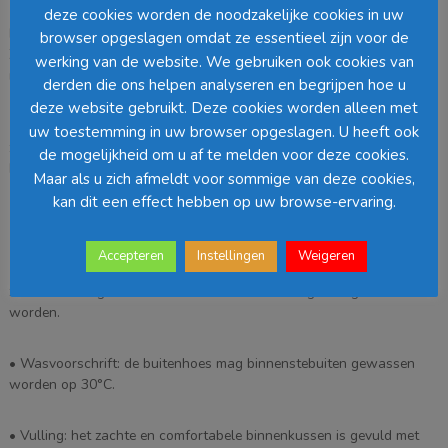
Beschrijving
deze cookies worden de noodzakelijke cookies in uw
In The Mood heeft een riant assortiment met bedrukte sierkussens.
browser opgeslagen omdat ze essentieel zijn voor de
Ze zijn er in vele maten en in vele stijlen. Dit sierkussen heeft een
werking van de website. We gebruiken ook cookies van
moderne en strakke print.
derden die ons helpen analyseren en begrijpen hoe u
deze website gebruikt. Deze cookies worden alleen met
• Materiaal: de buitenhoes van dit sierkussen is gemaakt van 100%
uw toestemming in uw browser opgeslagen. U heeft ook
zacht en soepel katoen en afgezet met een stoere bies. Het kussen
de mogelijkheid om u af te melden voor deze cookies.
heeft geen specifieke voor- of achterkant. Beide zijde zijn gelijk.
Maar als u zich afmeldt voor sommige van deze cookies,
kan dit een effect hebben op uw browse-ervaring.
• Afmeting: de totale afmeting van de buitenhoes is ±50x50cm.
Accepteren
Instellingen
Weigeren
• Sluiting: de buitenhoes is aan de onderkant voorzien van een rits
zodat het meegeleverde binnenkussen eenvoudig eruit gehaald kan
worden.
• Wasvoorschrift: de buitenhoes mag binnenstebuiten gewassen
worden op 30°C.
• Vulling: het zachte en comfortabele binnenkussen is gevuld met