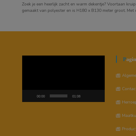
Zoek je een heerlijk zacht en warm dekentje? Voortaan kruip
gemaakt van polyester en is H180 x B130 meter groot. Met 
Videospeler
Pagi
Algeme
Contac
00:00
01:08
Herroep
Maatku
Produc