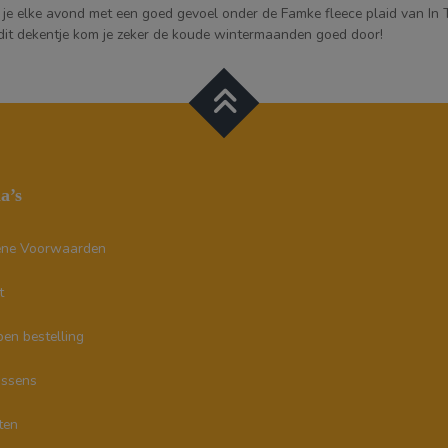
 je elke avond met een goed gevoel onder de Famke fleece plaid van In T
dit dekentje kom je zeker de koude wintermaanden goed door!
na’s
ne Voorwaarden
t
en bestelling
ssens
ten