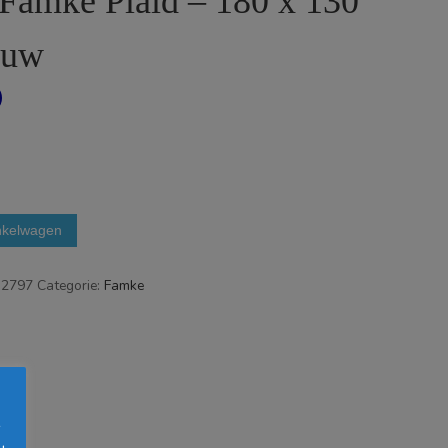
Famke Plaid – 180 x 130
auw
nkelwagen
32797
Categorie:
Famke
s